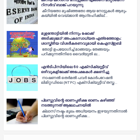
റിസർവ് ബാങ്ക് പറയുന്നു
കീറിയതോ മുഷിഞ്ഞതോ ആയ നോട്ടുകൾ ആരും
കയ്യിൽ വെയ്ക്കാൻ ആഗ്രഹിക്കില്…
മുളന്തോട്ടിയില്‍ നിന്നും ഷോക്ക്
അടിക്കുമോ?:അപകടസാധ്യത എത്രത്തോളം:
ശാസ്ത്രീയ വിശദീകരണവുമായി കെഎസ്‌ഇബി
തോട്ടി ഉപയോഗിച്ച്‌ മാങ്ങയും തേങ്ങയും
പറിക്കുന്നതിനിടെ വൈദ്യുതി ല…
എൻടിപിസിയിലെ 60 എക്സിക്യൂട്ടീവ്
ഒഴിവുകളിലേക്ക് അപേക്ഷകൾ ക്ഷണിച്ചു
നാഷണൽ തെർമൽ പവർ കോർപറേഷൻ
ലിമിറ്റഡിലെ (NTPC) എക്സിക്യൂട്ടീവ് തസ്ത…
പ്ലസ്ടുവിന്റെ ഓണപ്പരീക്ഷ ഓണം കഴിഞ്ഞ്‌
നടത്തുന്നത് ആലോചനയിൽ
ക്ലാസ്‌ നഷ്ടം മൂലം അധ്യയനം ഇഴയുന്നതിനാൽ
പ്ലസ്ടുവിന്റെ ഓണപ്പരീക്ഷ…