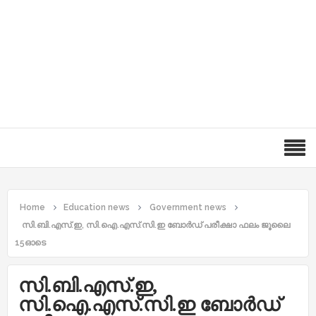
Home
Education news
Government news
സി.ബി.എസ്.ഇ, സി.ഐ.എസ്.സി.ഇ ബോര്‍ഡ് പരീക്ഷാ ഫലം ജൂലൈ
15ഓടെ
സി.ബി.എസ്.ഇ,
സി.ഐ.എസ്.സി.ഇ ബോര്‍ഡ്