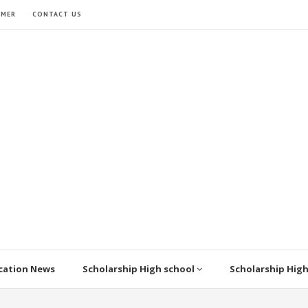
IMER
CONTACT US
cation News
Scholarship High school
Scholarship Hig