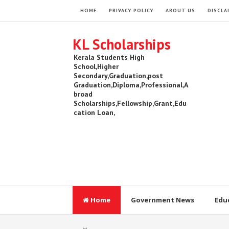
HOME
PRIVACY POLICY
ABOUT US
DISCLA
KL Scholarships
Kerala Students High
School,Higher
Secondary,Graduation,post
Graduation,Diploma,Professional,A
broad
Scholarships,Fellowship,Grant,Edu
cation Loan,
Home
Government News
Edu