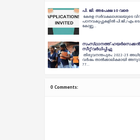
പി. ജി. അപേക്ഷ 10 വരെ
കേരള സർവകലാശാലയുടെ വി
പഠനവകുപ്പുകളില്‍ പി.ജി./എം.ടെക
കോഴ്സു…
സംസ്‌ഥാനത്ത് ഹയർസെക്ക
സീറ്റ് വർധിപ്പിച്ചു
തിരുവനന്തപുരം: 2022-23 അധ
വർഷം താല്‍ക്കാലികമായി അനുവദ
77…
0 Comments: