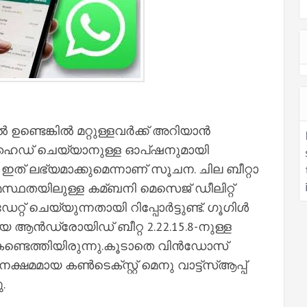
്ടെങ്കില്‍ മറ്റുള്ളവര്‍ക്ക് അറിയാന്‍
സ് ഹൈഡ് ചെയ്യാനുള്ള ഓപ്ഷനുമായി
ല്‍ ഇത് ലഭ്യമാക്കുമെന്നാണ് സൂചന. ചില ബീറ്റാ
ഉടമസ്ഥതയിലുള്ള കമ്ബനി മെസെജ് ഡീലിറ്റ്
 ചെയ്യുന്നതായി റിപ്പോര്‍ട്ടുണ്ട്. ഗൂഗിള്‍
ായ ആന്‍ഡ്രോയിഡ് ബീറ്റ 2.22.15.8-നുള്ള
കണ്ടെത്തിയിരുന്നു.കൂടാതെ വിന്‍ഡോസ്
തനക്ഷമമായ കണ്‍ടെക്സ്റ്റ് മെനു വാട്ട്സ്‌ആപ്പ്
.