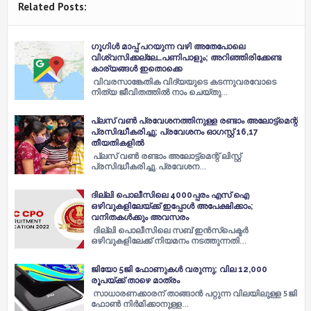
Related Posts:
ഗൂഗിൾ മാപ്പ് പറയുന്ന വഴി അതേപോലെ
വിശ്വസിക്കല്ലേ…പണിപാളും; അറിഞ്ഞിരിക്കേണ്ട
കാര്യങ്ങൾ ഇതൊക്കെ
വിവരസാങ്കേതിക വിദ്യയുടെ കടന്നുവരവോടെ
നിത്യ ജീവിതത്തിൽ നാം ചെയ്തു…
പ്ലസ് വണ്‍ പ്രവേശനത്തിനുള്ള രണ്ടാം അലോട്ട്‌മെന്റ്
പ്രസിദ്ധീകരിച്ചു; പ്രവേശനം ഓഗസ്റ്റ് 16,17
തീയതികളിൽ
പ്ലസ് വൺ രണ്ടാം അലോട്ട്മെന്റ് ലിസ്റ്റ്
പ്രസിദ്ധീകരിച്ചു. പ്രവേശന…
ദില്ലി പൊലീസിലെ 4000പ്പരം എസ് ഐ
ഒഴിവുകളിലേയ്ക്ക് ഇപ്പോൾ അപേക്ഷിക്കാം;
വനിതകൾക്കും അവസരം
ദില്ലി പൊലീസിലെ സബ് ഇൻസ്പെക്ടർ
ഒഴിവുകളിലേക്ക് നിയമനം നടത്തുന്നതി…
ജിയോ 5ജി ഫോണുകൾ വരുന്നു; വില 12,000
രൂപയ്ക്ക് താഴെ മാത്രം
സാധാരണക്കാരന് താങ്ങാൻ പറ്റുന്ന വിലയിലുള്ള 5ജി
ഫോൺ നിർമിക്കാനുള്ള…