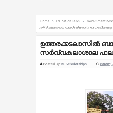
Home
Education news
Government new
സർവ്വകലാശാല ഫലപ്രഖ്യാപനം വേഗത്തിലാകും
ഉത്തരക്കടലാസില്‍ ബാര്
സർവ്വകലാശാല ഫലപ്
ഓഗസ്റ്റ് 
Posted By:
KL Scholarships