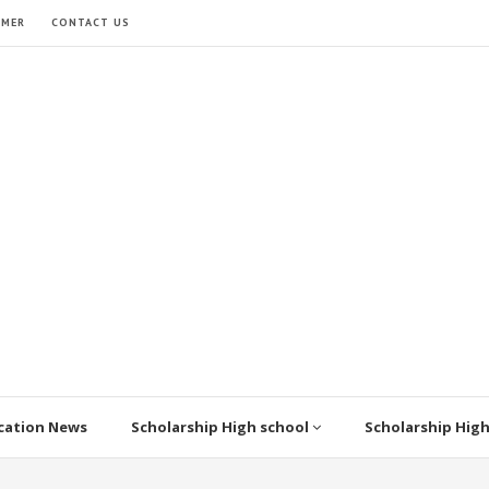
IMER
CONTACT US
cation News
Scholarship High school
Scholarship Hig