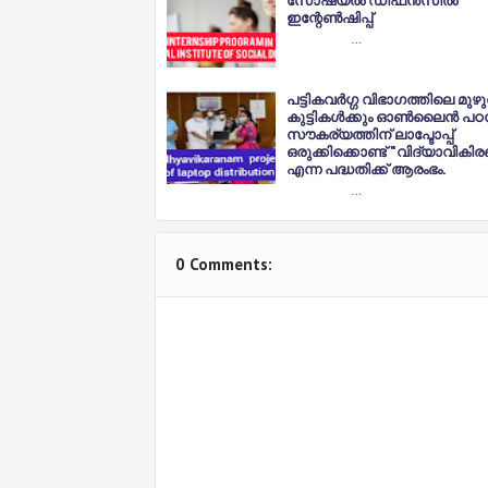
സോഷ്യല്‍ ഡിഫന്‍സില്‍
ഇന്റേണ്‍ഷിപ്പ്
…
പട്ടികവര്‍ഗ്ഗ വിഭാഗത്തിലെ മുഴു
കുട്ടികൾക്കും ഓൺലൈൻ പഠ
സൗകര്യത്തിന് ലാപ്ടോപ്പ്
ഒരുക്കിക്കൊണ്ട് "വിദ്യാവികി
എന്ന പദ്ധതിക്ക് ആരംഭം.
…
0 Comments: