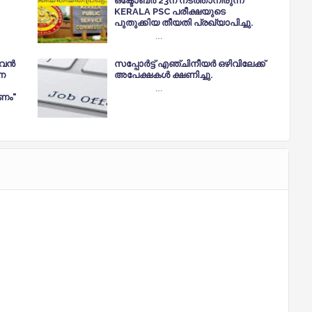
ഒക്ടോബർ 23ന് നടത്താനിരുന്ന
KERALA PSC പരീക്ഷയുടെ
പുതുക്കിയ തീയതി പ്രഖ്യാപിച്ചു.
…
വന്‍
സപ്പോർട്ട് എഞ്ചിനീയർ ഒഴിവിലേക്ക്
ന
അപേക്ഷകൾ ക്ഷണിച്ചു.
…
രണം"