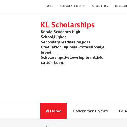
HOME
PRIVACY POLICY
ABOUT US
DISCLA
KL Scholarships
Kerala Students High
School,Higher
Secondary,Graduation,post
Graduation,Diploma,Professional,A
broad
Scholarships,Fellowship,Grant,Edu
cation Loan,
Home
Government News
Edu