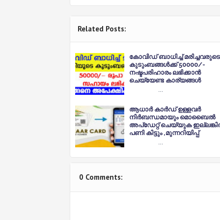
Related Posts:
കോവിഡ് ബാധിച്ച് മരിച്ചവരുടെ
കുടുംബങ്ങൾക്ക് 50000/-
നഷ്ടപരിഹാരം ലഭിക്കാൻ
ചെയ്യേണ്ട കാര്യങ്ങൾ
…
ആധാർ കാർഡ് ഉള്ളവർ
നിർബന്ധമായും മൊബൈൽ
അപ്ഡേറ്റ് ചെയ്യുക ഇല്ലങ്ക
പണി കിട്ടും ,മുന്നറിയിപ്പ്
…
0 Comments: