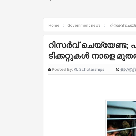
Home
Government news
റിസര്‍വ് ചെയ്യേ
റിസര്‍വ് ചെയ്യേണ്ട; പക
ടിക്കറ്റുകള്‍ നാളെ മുതല
ഓഗസ്റ്റ് 
Posted By:
KL Scholarships