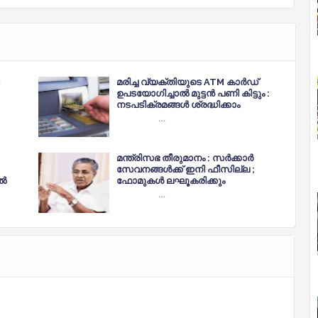
മരിച്ച വ്യക്തിയുടെ ATM കാർഡ്
ഉപടയോഗിച്ചാൽ മുട്ടൻ പണി കിട്ടും :
നടപടിക്രമങ്ങൾ ശ്രദ്ധിക്കാം
…
മന്ത്രിസഭ തീരുമാനം : സർക്കാർ
സേവനങ്ങൾക്ക് ഇനി ഫീസില്ല ;
ിൽ
ഫോമുകൾ ലഘൂകരിക്കും
…