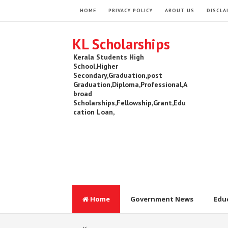
HOME
PRIVACY POLICY
ABOUT US
DISCLA
KL Scholarships
Kerala Students High
School,Higher
Secondary,Graduation,post
Graduation,Diploma,Professional,A
broad
Scholarships,Fellowship,Grant,Edu
cation Loan,
Home
Government News
Edu