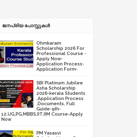
ജനപ്രിയ പോസ്റ്റുകള്‍‌
Ohmkaram
Scholarship 2026 For
Professional Course -
Apply Now-
Application Process-
Application Form-
SBI Platinum Jubilee
Asha Scholarship
2026-kerala Students
,Application Process
,Documents, Full
Guide-9th-
12,UG,PG,MBBS,IIT,IIM Course-Apply
Now
PM Yasasvi