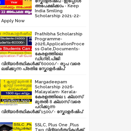
സ്കോളർഷിപ് -ഇപ്പോൾ
അപേക്ഷിക്കാം - Keep
India Smiling
Scholarship 2021-22-
Apply Now
Prathibha Scholarship
Programme-
2026,ApplicationProce
ss-Date,Documents-
കേരളത്തിലെ
ഡിഗ്രി,പിജി
വിദ്യാർത്ഥികൾക്ക് 60000/- രൂപ വരെ
ലഭിക്കുന്ന പ്രതിഭ സ്കോളർഷിപ്
Margadeepam
Scholarship 2026-
Malayalam- Kerala-
കേരളത്തിലെ 1 ക്ലാസ്
മുതൽ 8 ക്ലാസ് വരെ
പഠിക്കുന്ന
വിദ്യാർത്ഥികൾക്ക് 1500/- സ്കോളർഷിപ്
SSLC, Plus One ,Plus
Two വിദ്യാർത്ഥികൾക്ക്