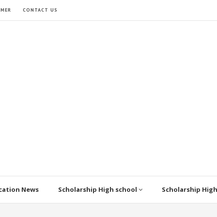
IMER
CONTACT US
cation News
Scholarship High school
Scholarship Hig