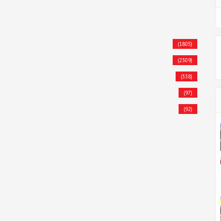
(1805)
(2309)
(338)
(97)
(92)