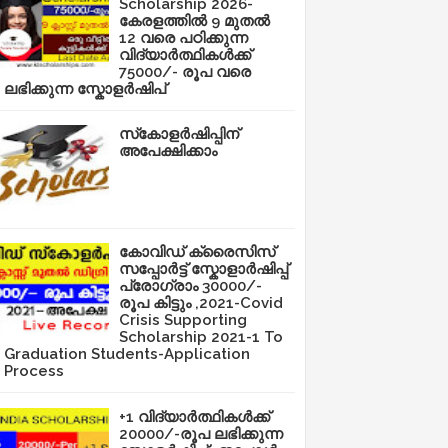
Scholarship 2026-
കേരളത്തിൽ 9 മുതൽ
12 വരെ പഠിക്കുന്ന
വിദ്യാർത്ഥികൾക്ക്
75000/- രൂപ വരെ
ലഭിക്കുന്ന സ്കോളർഷിപ്
സ്‌കോളർഷിപ്പിന്
അപേക്ഷിക്കാം
കോവിഡ് ക്രൈസിസ്
സപ്പോർട്ട് സ്കോളാർഷിപ്പ്
പ്രോഗ്രാം 30000/-
രൂപ കിട്ടും ,2021-Covid
Crisis Supporting
Scholarship 2021-1 To
Graduation Students-Application
Process
+1 വിദ്യാർത്ഥികൾക്ക്
20000/-രൂപ ലഭിക്കുന്ന