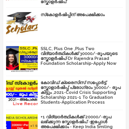
സ്കോളർഷിപ്
സ്‌കോളർഷിപ്പിന് അപേക്ഷിക്കാം
SSLC, Plus One ,Plus Two
വിദ്യാർത്ഥികൾക്ക് 30000/-രൂപയുടെ
സ്കോളർഷിപ്-Dr Rajendra Prasad
Foundation Scholarship-Apply Now
കോവിഡ് ക്രൈസിസ് സപ്പോർട്ട്
സ്കോളാർഷിപ്പ് പ്രോഗ്രാം 30000/- രൂപ
കിട്ടും ,2021-Covid Crisis Supporting
Scholarship 2021-1 To Graduation
Students-Application Process
+1 വിദ്യാർത്ഥികൾക്ക് 20000/-രൂപ
ലഭിക്കുന്ന സ്കോളർഷിപ് -ഇപ്പോൾ
അപേക്ഷിക്കാം - Keep India Smiling