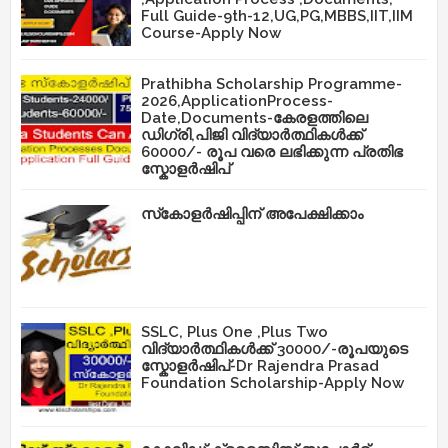
Full Guide-9th-12,UG,PG,MBBS,IIT,IIM
Course-Apply Now
Prathibha Scholarship Programme-
2026,ApplicationProcess-
Date,Documents-കേരളത്തിലെ
ഡിഗ്രി,പിജി വിദ്യാർത്ഥികൾക്ക്
60000/- രൂപ വരെ ലഭിക്കുന്ന പ്രതിഭ
സ്കോളർഷിപ്
സ്‌കോളർഷിപ്പിന് അപേക്ഷിക്കാം
SSLC, Plus One ,Plus Two
വിദ്യാർത്ഥികൾക്ക് 30000/-രൂപയുടെ
സ്കോളർഷിപ്-Dr Rajendra Prasad
Foundation Scholarship-Apply Now