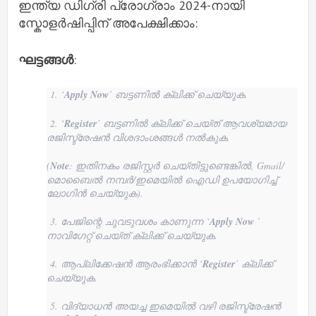
ഇന്ത്യ ഡിഗ്രി പ്രോഗ്രാം 2024-നായി
സ്കോളർഷിപ്പിന് അപേക്ഷിക്കാം:
ഘട്ടങ്ങൾ
:
1. ‘
Apply Now
’ ബട്ടണിൽ ക്ലിക്ക് ചെയ്യുക.
2. ‘
Register
’ ബട്ടണിൽ ക്ലിക്ക് ചെയ്ത് ആവശ്യമായ
രജിസ്ട്രേഷൻ വിശദാംശങ്ങൾ നൽകുക.
(
Note
: ഇതിനകം രജിസ്റ്റർ ചെയ്തിട്ടുണ്ടെങ്കിൽ, Gmail/
മൊബൈൽ നമ്പർ/ഇമെയിൽ ഐഡി ഉപയോഗിച്ച്
ലോഗിൻ ചെയ്യുക).
3. പേജിന്റെ ചുവടുവശം കാണുന്ന ‘
Apply Now
’
നാവിഗേറ്റ് ചെയ്ത് ക്ലിക്ക് ചെയ്യുക.
4. ആപ്ലിക്കേഷൻ ആരംഭിക്കാൻ ‘
Register
’ ക്ലിക്ക്
ചെയ്യുക.
5. വിദ്യാധൻ അയച്ച ഇമെയിൽ വഴി രജിസ്ട്രേഷൻ