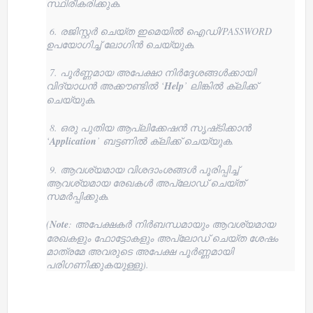
സ്ഥിരീകരിക്കുക.
6. രജിസ്റ്റർ ചെയ്ത ഇമെയിൽ ഐഡി/PASSWORD
ഉപയോഗിച്ച് ലോഗിൻ ചെയ്യുക.
7. പൂർണ്ണമായ അപേക്ഷാ നിർദ്ദേശങ്ങൾക്കായി
വിദ്യാധൻ അക്കൗണ്ടിൽ ‘
Help
’ ലിങ്കിൽ ക്ലിക്ക്
ചെയ്യുക.
8. ഒരു പുതിയ ആപ്ലിക്കേഷൻ സൃഷ്‌ടിക്കാൻ
‘
Application
’ ബട്ടണിൽ ക്ലിക്ക് ചെയ്യുക.
9. ആവശ്യമായ വിശദാംശങ്ങൾ പൂരിപ്പിച്ച്
ആവശ്യമായ രേഖകൾ അപ്‌ലോഡ് ചെയ്‌ത്
സമർപ്പിക്കുക.
(
Note
: അപേക്ഷകർ നിർബന്ധമായും ആവശ്യമായ
രേഖകളും ഫോട്ടോകളും അപ്‌ലോഡ് ചെയ്ത ശേഷം
മാത്രമേ അവരുടെ അപേക്ഷ പൂർണ്ണമായി
പരിഗണിക്കുകയുള്ളു).