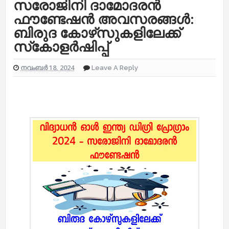
സരോജിനി ദാമോദരൻ
ഫൗണ്ടേഷൻ അവസരങ്ങൾ:
ബിരുദ കോഴ്‌സുകളിലേക്ക്
സ്‌കോളർഷിപ്പ്
നവംബർ 18, 2024
Leave A Reply