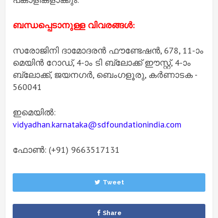
ബന്ധപ്പെടാനുള്ള വിവരങ്ങൾ:
സരോജിനി ദാമോദരൻ ഫൗണ്ടേഷൻ, 678, 11-ാം
മെയിൻ റോഡ്, 4-ാം ടി ബ്ലോക്ക് ഈസ്റ്റ്, 4-ാം
ബ്ലോക്ക്, ജയനഗർ, ബെംഗളൂരു, കർണാടക -
560041
ഇമെയിൽ:
vidyadhan.karnataka@sdfoundationindia.com
ഫോൺ: (+91) 9663517131
Tweet
Share