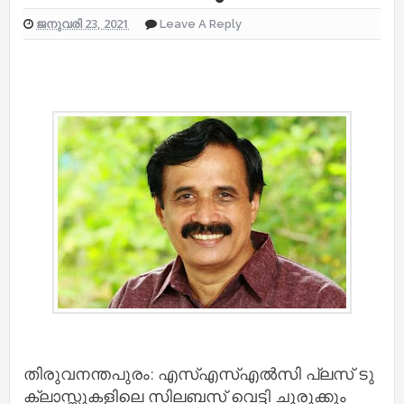
ജനുവരി 23, 2021
Leave A Reply
തിരുവനന്തപുരം: എസ്എസ്എൽസി പ്ലസ് ടു
ക്ലാസ്സുകളിലെ സിലബസ് വെട്ടി ചുരുക്കും