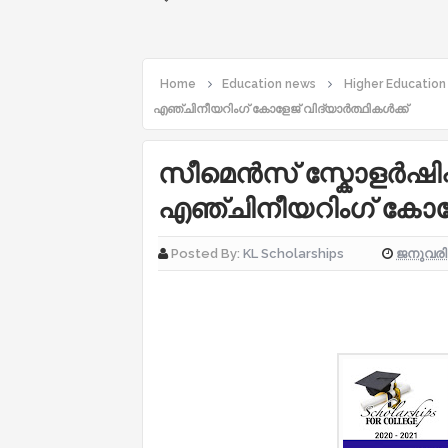
Home
Education news
Higher Education
എഞ്ചിനീയറിംഗ് കോളേജ് വിദ്യാർത്ഥികൾക്ക്
സീമെൻസ് സ്കോളർഷിപ്പ
എഞ്ചിനീയറിംഗ് കോളേജ
ജനുവരി 
Posted By:
KL Scholarships