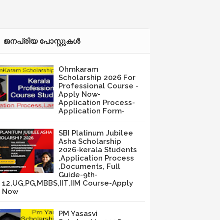
ജനപ്രിയ പോസ്റ്റുകള്‍‌
Ohmkaram
Scholarship 2026 For
Professional Course -
Apply Now-
Application Process-
Application Form-
SBI Platinum Jubilee
Asha Scholarship
2026-kerala Students
,Application Process
,Documents, Full
Guide-9th-
12,UG,PG,MBBS,IIT,IIM Course-Apply
Now
PM Yasasvi