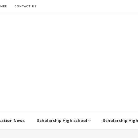
IMER
CONTACT US
cation News
Scholarship High school
Scholarship Hig