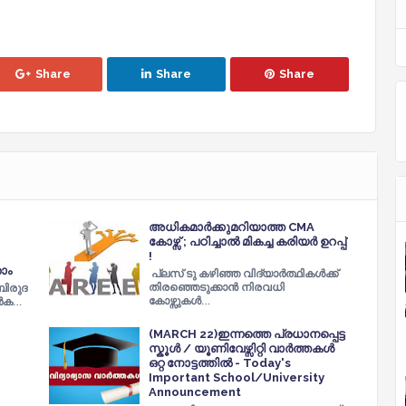
Share
Share
Share
അധികമാർക്കുമറിയാത്ത CMA
കോഴ്സ് ; പഠിച്ചാൽ മികച്ച കരിയർ ഉറപ്പ്
!
ാം
പ്ലസ് ടു കഴിഞ്ഞ വിദ്യാർത്ഥികൾക്ക്
തിരഞ്ഞെടുക്കാൻ നിരവധി
ിരു​ദ
കോഴ്സുകൾ…
്‍ക…
(MARCH 22)ഇന്നത്തെ പ്രധാനപ്പെട്ട
സ്കൂൾ / യൂണിവേഴ്സിറ്റി വാർത്തകൾ
ഒറ്റ നോട്ടത്തിൽ - Today's
Important School/University
Announcement