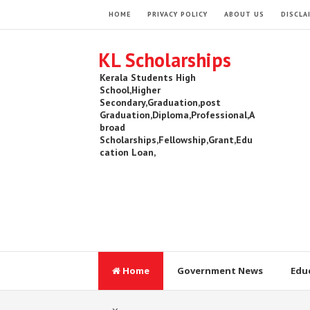
HOME
PRIVACY POLICY
ABOUT US
DISCLA
KL Scholarships
Kerala Students High
School,Higher
Secondary,Graduation,post
Graduation,Diploma,Professional,A
broad
Scholarships,Fellowship,Grant,Edu
cation Loan,
Home
Government News
Edu