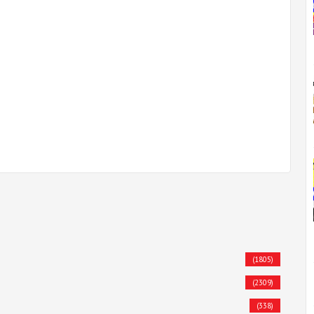
(1805)
(2309)
(338)