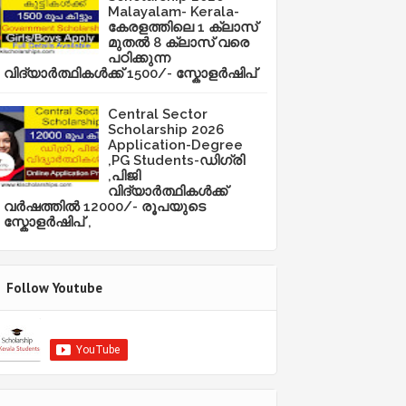
Malayalam- Kerala-
കേരളത്തിലെ 1 ക്ലാസ്
മുതൽ 8 ക്ലാസ് വരെ
പഠിക്കുന്ന
വിദ്യാർത്ഥികൾക്ക് 1500/- സ്കോളർഷിപ്
Central Sector
Scholarship 2026
Application-Degree
,PG Students-ഡിഗ്രി
,പിജി
വിദ്യാർത്ഥികൾക്ക്
വർഷത്തിൽ 12000/- രൂപയുടെ
സ്കോളർഷിപ് ,
Follow Youtube