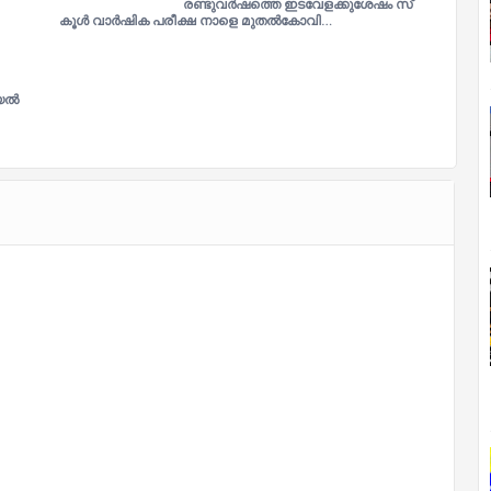
രണ്ടുവർഷത്തെ ഇടവേളക്കുശേഷം സ്​
കൂൾ വാർഷിക പരീക്ഷ നാളെ മുതൽകോ​വി​…
്യൽ