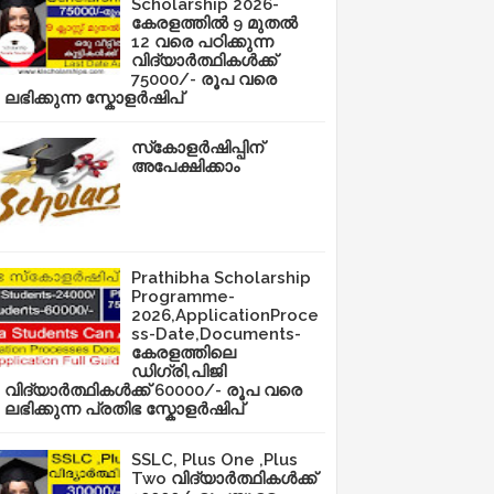
Scholarship 2026-
കേരളത്തിൽ 9 മുതൽ
12 വരെ പഠിക്കുന്ന
വിദ്യാർത്ഥികൾക്ക്
75000/- രൂപ വരെ
ലഭിക്കുന്ന സ്കോളർഷിപ്
സ്‌കോളർഷിപ്പിന്
അപേക്ഷിക്കാം
Prathibha Scholarship
Programme-
2026,ApplicationProce
ss-Date,Documents-
കേരളത്തിലെ
ഡിഗ്രി,പിജി
വിദ്യാർത്ഥികൾക്ക് 60000/- രൂപ വരെ
ലഭിക്കുന്ന പ്രതിഭ സ്കോളർഷിപ്
SSLC, Plus One ,Plus
Two വിദ്യാർത്ഥികൾക്ക്