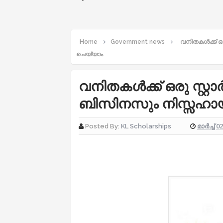
Home
Government news
വനിതകൾക്ക് ഒ
ചെയ്യാം
വനിതകൾക്ക് ഒരു സ്റ്റ
ബിസിനസും നിസ്സഹാ
മാർച്ച് 0
Posted By:
KL Scholarships