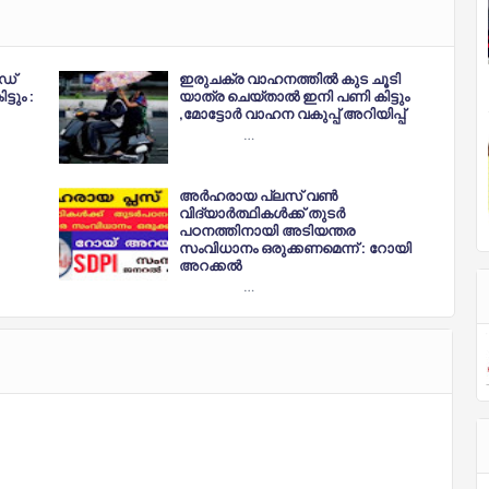
ർഡ്
ഇരുചക്ര വാഹനത്തിൽ കുട ചൂടി
ടും :
യാത്ര ചെയ്താൽ ഇനി പണി കിട്ടും
,മോട്ടോർ വാഹന വകുപ്പ് അറിയിപ്പ്
…
അർഹരായ പ്ലസ് വൺ
വിദ്യാർത്ഥികൾക്ക് തുടർ
പഠനത്തിനായി അടിയന്തര
സംവിധാനം ഒരുക്കണമെന്ന് : റോയി
അറക്കൽ
…