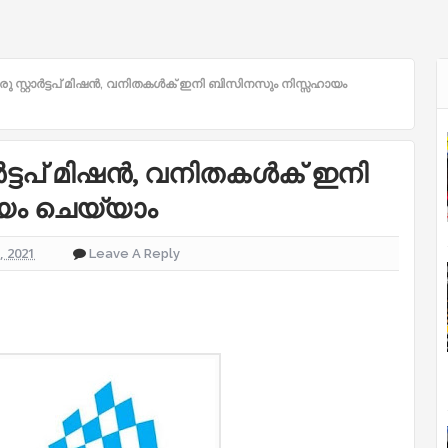
രു സ്റ്റാർട്ടപ് മിഷൻ, വനിതകൾക് ഇനി ബിസിനസും നിസ്സഹായം
ാർട്ടപ് മിഷൻ, വനിതകൾക് ഇനി
യം ചെയ്യാം
2, 2021
Leave A Reply