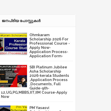
ജനപ്രിയ പോസ്റ്റുകള്‍‌
Ohmkaram
Scholarship 2026 For
Professional Course -
Apply Now-
Application Process-
Application Form-
SBI Platinum Jubilee
Asha Scholarship
2026-kerala Students
,Application Process
,Documents, Full
Guide-9th-
12,UG,PG,MBBS,IIT,IIM Course-Apply
Now
PM Yasasvi