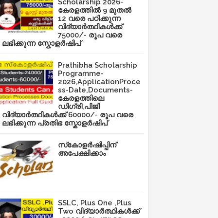
Scholarship 2026-
കേരളത്തിൽ 9 മുതൽ
12 വരെ പഠിക്കുന്ന
വിദ്യാർത്ഥികൾക്ക്
75000/- രൂപ വരെ
ലഭിക്കുന്ന സ്കോളർഷിപ്
Prathibha Scholarship
Programme-
2026,ApplicationProce
ss-Date,Documents-
കേരളത്തിലെ
ഡിഗ്രി,പിജി
വിദ്യാർത്ഥികൾക്ക് 60000/- രൂപ വരെ
ലഭിക്കുന്ന പ്രതിഭ സ്കോളർഷിപ്
സ്‌കോളർഷിപ്പിന്
അപേക്ഷിക്കാം
SSLC, Plus One ,Plus
Two വിദ്യാർത്ഥികൾക്ക്