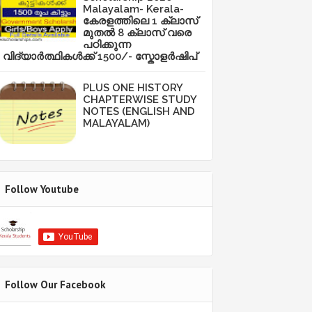
Malayalam- Kerala-
കേരളത്തിലെ 1 ക്ലാസ്
മുതൽ 8 ക്ലാസ് വരെ
പഠിക്കുന്ന
വിദ്യാർത്ഥികൾക്ക് 1500/- സ്കോളർഷിപ്
PLUS ONE HISTORY
CHAPTERWISE STUDY
NOTES (ENGLISH AND
MALAYALAM)
Follow Youtube
Follow Our Facebook