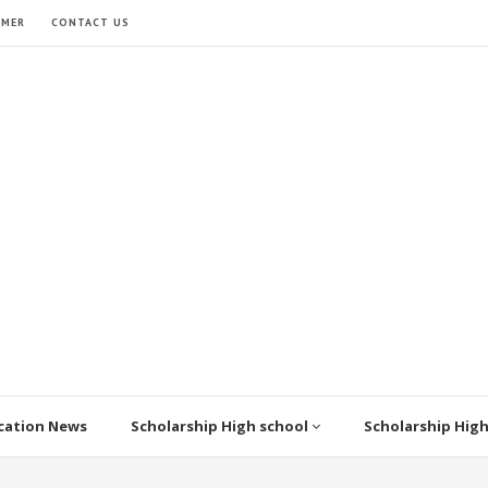
IMER
CONTACT US
cation News
Scholarship High school
Scholarship Hig