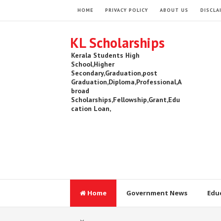
HOME
PRIVACY POLICY
ABOUT US
DISCLA
KL Scholarships
Kerala Students High
School,Higher
Secondary,Graduation,post
Graduation,Diploma,Professional,A
broad
Scholarships,Fellowship,Grant,Edu
cation Loan,
Home
Government News
Edu