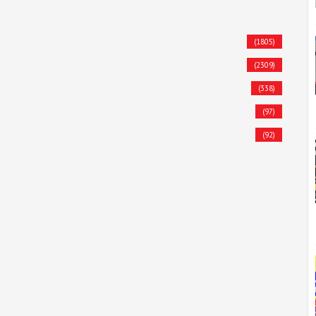
(1805)
(2309)
(338)
(97)
(92)