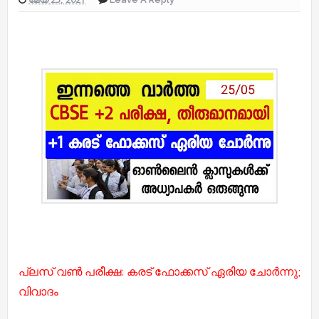
പ്ലസ് വൺ പരീക്ഷ: കരട് ഫോക്കസ് ഏരിയ ചോർന്നു;
വിവാദം