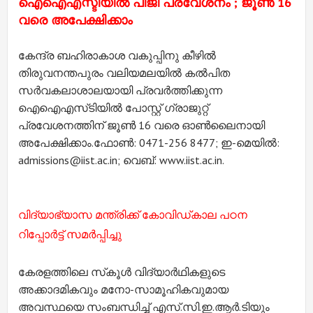
ഐഐഎസ്ടിയില്‍ പിജി പ്രവേശനം ; ജൂണ്‍ 16
വരെ അപേക്ഷിക്കാം
കേന്ദ്ര ബഹിരാകാശ വകുപ്പിനു കീഴില്‍
തിരുവനന്തപുരം വലിയമലയില്‍ കല്‍പിത
സര്‍വകലാശാലയായി പ്രവര്‍ത്തിക്കുന്ന
ഐഐഎസ്‌ടിയില്‍ പോസ്റ്റ് ഗ്രാജുറ്റ്
പ്രവേശനത്തിന് ജൂണ്‍ 16 വരെ ഓണ്‍ലൈനായി
അപേക്ഷിക്കാം.
ഫോണ്‍: 0471-256 8477; ഇ-മെയില്‍:
admissions@iist.ac.in; വെബ്: www.iist.ac.in.
വിദ്യാഭ്യാസ മന്ത്രിക്ക് കോവിഡ്കാല പഠന
റിപ്പോര്‍ട്ട് സമര്‍പ്പിച്ചു
കേരളത്തിലെ സ്‌കൂള്‍ വിദ്യാര്‍ഥികളുടെ
അക്കാദമികവും മനോ-സാമൂഹികവുമായ
അവസ്ഥയെ സംബന്ധിച്ച്‌ എസ്.സി.ഇ.ആര്‍.ടിയും