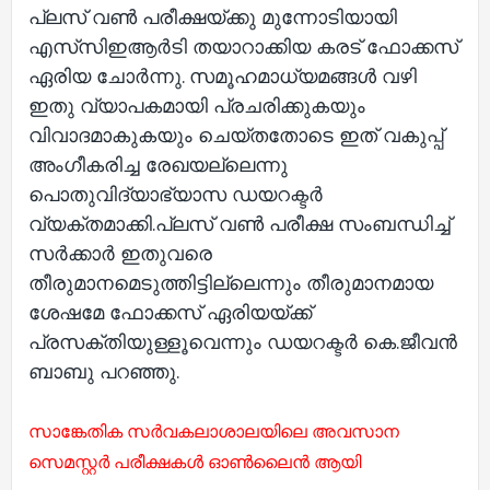
പ്ലസ് വൺ പരീക്ഷയ്ക്കു മുന്നോടിയായി
എസ്‌സിഇആർടി തയാറാക്കിയ കരട് ഫോക്കസ്
ഏരിയ ചോർന്നു. സമൂഹമാധ്യമങ്ങൾ വഴി
ഇതു വ്യാപകമായി പ്രചരിക്കുകയും
വിവാദമാകുകയും ചെയ്തതോടെ ഇത് വകുപ്പ്
അംഗീകരിച്ച രേഖയല്ലെന്നു
പൊതുവിദ്യാഭ്യാസ ഡയറക്ടർ
വ്യക്തമാക്കി.പ്ലസ് വൺ പരീക്ഷ സംബന്ധിച്ച്
സർക്കാർ ഇതുവരെ
തീരുമാനമെടുത്തിട്ടില്ലെന്നും തീരുമാനമായ
ശേഷമേ ഫോക്കസ് ഏരിയയ്ക്ക്
പ്രസക്തിയുള്ളൂവെന്നും ഡയറക്ടർ കെ.ജീവൻ
ബാബു പറഞ്ഞു.
സാങ്കേതിക സർവകലാശാലയിലെ അവസാന
സെമസ്റ്റർ പരീക്ഷകൾ ഓൺലൈൻ ആയി