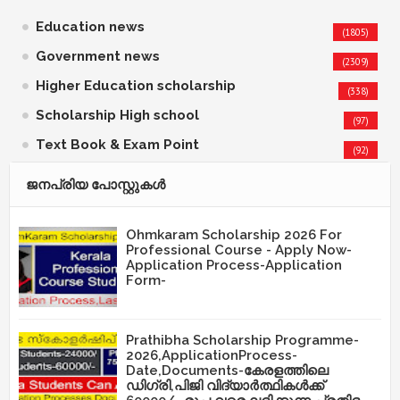
Education news
(1805)
Government news
(2309)
Higher Education scholarship
(338)
Scholarship High school
(97)
Text Book & Exam Point
(92)
ജനപ്രിയ പോസ്റ്റുകള്‍‌
Ohmkaram Scholarship 2026 For
Professional Course - Apply Now-
Application Process-Application
Form-
Prathibha Scholarship Programme-
2026,ApplicationProcess-
Date,Documents-കേരളത്തിലെ
ഡിഗ്രി,പിജി വിദ്യാർത്ഥികൾക്ക്