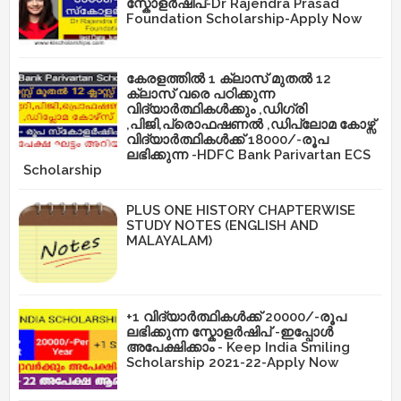
സ്കോളർഷിപ്-Dr Rajendra Prasad
Foundation Scholarship-Apply Now
കേരളത്തിൽ 1 ക്ലാസ് മുതൽ 12
ക്ലാസ് വരെ പഠിക്കുന്ന
വിദ്യാർത്ഥികൾക്കും ,ഡിഗ്രി
,പിജി,പ്രൊഫഷണൽ ,ഡിപ്ലോമ കോഴ്സ്
വിദ്യാർത്ഥികൾക്ക് 18000/-രൂപ
ലഭിക്കുന്ന -HDFC Bank Parivartan ECS
Scholarship
PLUS ONE HISTORY CHAPTERWISE
STUDY NOTES (ENGLISH AND
MALAYALAM)
+1 വിദ്യാർത്ഥികൾക്ക് 20000/-രൂപ
ലഭിക്കുന്ന സ്കോളർഷിപ് -ഇപ്പോൾ
അപേക്ഷിക്കാം - Keep India Smiling
Scholarship 2021-22-Apply Now