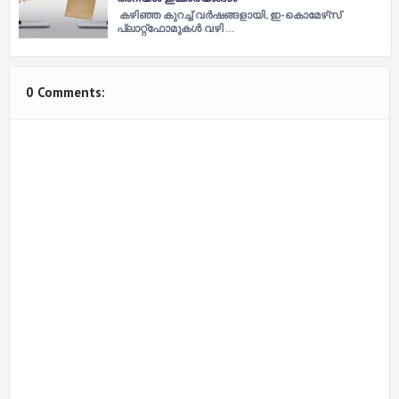
കഴിഞ്ഞ കുറച്ച്‌ വര്‍ഷങ്ങളായി, ഇ-കൊമേഴ്‌സ്
പ്ലാറ്റ്‌ഫോമുകള്‍ വഴി …
0 Comments: