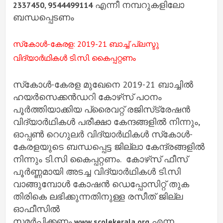
എന്നീ നമ്പറുകളിലോ
2337450, 9544499114
ബന്ധപ്പെടണം
സ്‌കോൾ-കേരള: 2019-21 ബാച്ച് പ്ലസ്ടു
വിദ്യാർഥികൾ ടി.സി. കൈപ്പറ്റണം
സ്‌കോൾ-കേരള മുഖേനെ 2019-21 ബാച്ചിൽ
ഹയർസെക്കൻഡറി കോഴ്‌സ് പഠനം
പൂർത്തിയാക്കിയ പ്രൈവറ്റ് രജിസ്‌ട്രേഷൻ
വിദ്യാർഥികൾ പരീക്ഷാ കേന്ദങ്ങളിൽ നിന്നും,
ഓപ്പൺ റെഗുലർ വിദ്യാർഥികൾ സ്‌കോൾ-
കേരളയുടെ ബന്ധപ്പെട്ട ജില്ലാ കേന്ദ്രങ്ങളിൽ
നിന്നും ടി.സി കൈപ്പറ്റണം. കോഴ്‌സ് ഫീസ്
പൂർണ്ണമായി അടച്ച വിദ്യാർഥികൾ ടി.സി
വാങ്ങുമ്പോൾ കോഷൻ ഡെപ്പോസിറ്റ് തുക
തിരികെ ലഭിക്കുന്നതിനുള്ള രസീത് ജില്ല
ഓഫീസിൽ
സമർപ്പിക്കണം
എന്ന
.www.scolekerala.org