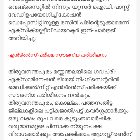
വെബ്‌സൈറ്റിൽ നിന്നും യൂസർ ഐഡി, പാസ്സ്
വേഡ് ഉപയോഗിച്ച് കോഷൻ
ഡെപ്പോസിറ്റിനുള്ള രസീത് പ്രിന്റെടുക്കാമെന്ന്
എക്‌സിക്യൂട്ടീവ് ഡയറക്ടർ ഇൻ-ചാർജ്ജ്
അറിയിച്ചു.
എൻട്രൻസ് പരീക്ഷ സൗജന്യ പരിശീലനം
തിരുവനന്തപുരം മണ്ണന്തലയിലെ ഗവ.പ്രീ-
എക്‌സാമിനേഷൻ ട്രെയിനിംഗ് സെന്ററിൽ
മെഡിക്കൽ/നീറ്റ് എൻട്രൻസ് പരീക്ഷയ്ക്ക്
സൗജന്യ പരിശീലനം നൽകും.
തിരുവനന്തപുരം, കൊല്ലം, പത്തനംതിട്ട
ജില്ലകളിലെ പട്ടികജാതി/പട്ടികവർഗ്ഗക്കാർക്കും
ഒരു ലക്ഷം രൂപ വരെ കുടുംബവാർഷിക
വരുമാനമുള്ള പിന്നാക്ക ന്യൂനപക്ഷ
വിഭാഗക്കാർക്കും അപേക്ഷിക്കാം. ആഗസ്റ്റ് രണ്ടിന്