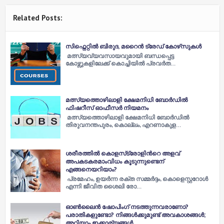
Related Posts:
സിഫ്നെറ്റിൽ ബിരുദ, മറൈൻ ട്രേഡ് കോഴ്‌സുകൾ
മത്സ്യവ്യവസായവുമായി ബന്ധപ്പെട്ട
കോഴ്സുകളിലേക്ക് കൊച്ചിയിൽ പ്രവർത…
മത്സ്യത്തൊഴിലാളി ക്ഷേമനിധി ബോർഡിൽ
ഫിഷറീസ് ഓഫീസർ നിയമനം
മത്സ്യത്തൊഴിലാളി ക്ഷേമനിധി ബോർഡിൽ
തിരുവനന്തപുരം, കൊല്ലം, എറണാകുള…
ശരീരത്തിൽ കൊളസ്‌ട്രോളിൻറെ അളവ്
അപകടകരമാംവിധം കൂടുന്നുണ്ടെന്
എങ്ങനെയറിയാം?
പ്രമേഹം, ഉയർന്ന രക്ത സമ്മർദ്ദം, കൊളെസ്റ്ററോൾ
എന്നി ജീവിത ശൈലി രോ…
ഓണ്‍ലൈന്‍ ഷോപിംഗ് നടത്തുന്നവരാണോ?
പരാതികളുണ്ടോ? നിങ്ങള്‍ക്കുമുണ്ട് അവകാശങ്ങള്‍;
അറിയാം ഇക്കാര്യങ്ങള്‍