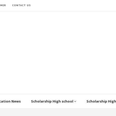
IMER
CONTACT US
cation News
Scholarship High school
Scholarship Hig