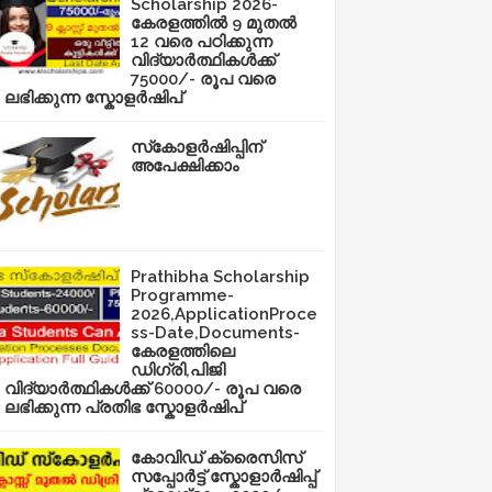
Scholarship 2026-
കേരളത്തിൽ 9 മുതൽ
12 വരെ പഠിക്കുന്ന
വിദ്യാർത്ഥികൾക്ക്
75000/- രൂപ വരെ
ലഭിക്കുന്ന സ്കോളർഷിപ്
സ്‌കോളർഷിപ്പിന്
അപേക്ഷിക്കാം
Prathibha Scholarship
Programme-
2026,ApplicationProce
ss-Date,Documents-
കേരളത്തിലെ
ഡിഗ്രി,പിജി
വിദ്യാർത്ഥികൾക്ക് 60000/- രൂപ വരെ
ലഭിക്കുന്ന പ്രതിഭ സ്കോളർഷിപ്
കോവിഡ് ക്രൈസിസ്
സപ്പോർട്ട് സ്കോളാർഷിപ്പ്