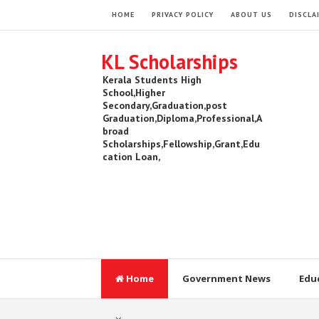
HOME
PRIVACY POLICY
ABOUT US
DISCLA
KL Scholarships
Kerala Students High
School,Higher
Secondary,Graduation,post
Graduation,Diploma,Professional,A
broad
Scholarships,Fellowship,Grant,Edu
cation Loan,
Home
Government News
Edu