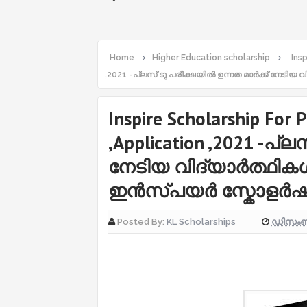
Home
Higher Education scholarship
Ins
,2021 -പ്ലസ് ടു പരീക്ഷയിൽ ഉന്നത മാർക്ക് നേടി
Inspire Scholarship For P
,Application ,2021 -പ്
നേടിയ വിദ്യാർത്ഥികൾ
ഇൻസ്പയർ സ്കോളർഷി
ഡിസംബർ
Posted By:
KL Scholarships