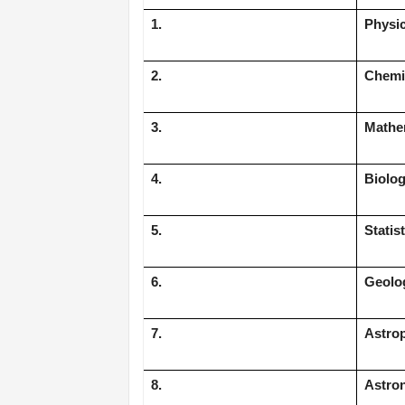
1.
Physi
2.
Chemi
3.
Mathe
4.
Biolo
5.
Statis
6.
Geolo
7.
Astro
8.
Astro