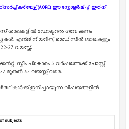
ർച്ച് കരിയേഴ്സ് (AORC) ഈ സ്കോളർഷിപ്പ് ഇതിന്
ൻസ് ശാഖകളിൽ ഡോക്ടറൽ ഗവേഷണം
പ്പുകൾ. എൻജിനീയറിങ്, മെഡിസിൻ ശാഖകളും
2-27 വയസ്സ്.
റ്റി സ്കീം പ്രകാരം 5 വർഷത്തേക്ക് പോസ്റ്റ്
27 മുതൽ 32 വയസ്സ് വരെ.
യാർത്ഥികൾക്ക് ഇനിപ്പറയുന്ന വിഷയങ്ങളിൽ
of subjects