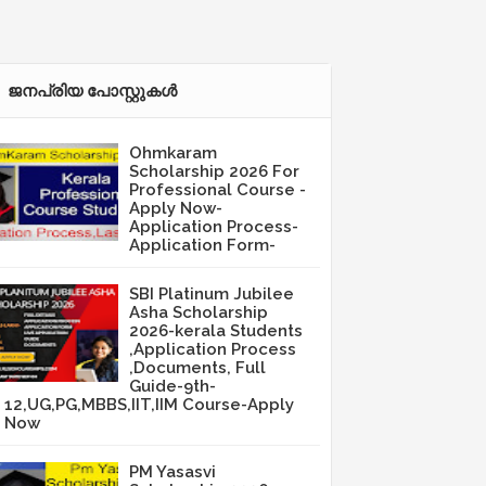
ജനപ്രിയ പോസ്റ്റുകള്‍‌
Ohmkaram
Scholarship 2026 For
Professional Course -
Apply Now-
Application Process-
Application Form-
SBI Platinum Jubilee
Asha Scholarship
2026-kerala Students
,Application Process
,Documents, Full
Guide-9th-
12,UG,PG,MBBS,IIT,IIM Course-Apply
Now
PM Yasasvi