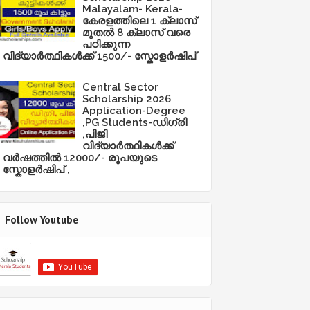
Malayalam- Kerala-
കേരളത്തിലെ 1 ക്ലാസ്
മുതൽ 8 ക്ലാസ് വരെ
പഠിക്കുന്ന
വിദ്യാർത്ഥികൾക്ക് 1500/- സ്കോളർഷിപ്
Central Sector
Scholarship 2026
Application-Degree
,PG Students-ഡിഗ്രി
,പിജി
വിദ്യാർത്ഥികൾക്ക്
വർഷത്തിൽ 12000/- രൂപയുടെ
സ്കോളർഷിപ് ,
Follow Youtube