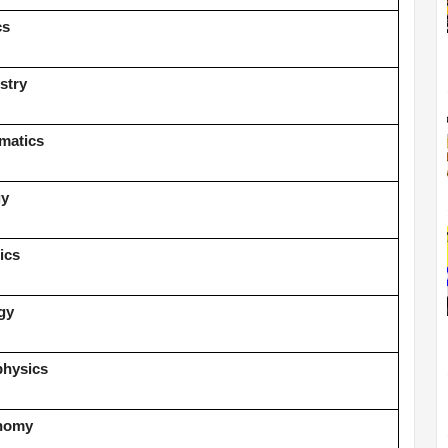
cs
stry
matics
gy
tics
gy
physics
nomy