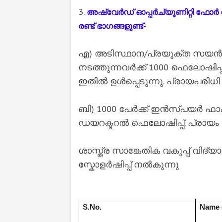
3.
അഷ്വേർഡ് ഓപ്പർച്യൂണിറ്റി ഫോർ റിസ
രണ്ട് ഭാഗങ്ങളുണ്ട്-
എ) അടിസ്ഥാന/പ്രയുക്ത സയ
നടത്തുന്നവർക്ക് 1000 ഫെലോഷി
ഇതിൽ ഉൾപ്പെടുന്നു. പ്രായപരിധി 2
ബി) 1000 പേർക്ക് ഇൻസ്പയർ ഫാക്കൽ
ഡയറക്ടറൽ ഫെലോഷിപ്പ്. പ്രായം 
ശാസ്ത്ര സാങ്കേതിക വകുപ്പ് വിദ്
സ്കോളർഷിപ്പ് നൽകുന്നു
S.No.
Name 