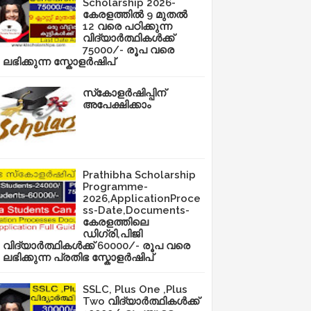
Scholarship 2026-
കേരളത്തിൽ 9 മുതൽ
12 വരെ പഠിക്കുന്ന
വിദ്യാർത്ഥികൾക്ക്
75000/- രൂപ വരെ
ലഭിക്കുന്ന സ്കോളർഷിപ്
സ്‌കോളർഷിപ്പിന്
അപേക്ഷിക്കാം
Prathibha Scholarship
Programme-
2026,ApplicationProce
ss-Date,Documents-
കേരളത്തിലെ
ഡിഗ്രി,പിജി
വിദ്യാർത്ഥികൾക്ക് 60000/- രൂപ വരെ
ലഭിക്കുന്ന പ്രതിഭ സ്കോളർഷിപ്
SSLC, Plus One ,Plus
Two വിദ്യാർത്ഥികൾക്ക്