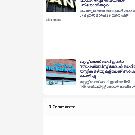
പ്രധാനപ്പെട്ട തീയതികൾ
പരിശോധിക്കുക
പൊതുമേഖലാ ബാങ്കുകൾ 2022 മാർ
17 മുതൽ മാർച്ച് 29 വരെ ഏഴ്
ദിവസത…
സ്റ്റേറ്റ് ബാങ്ക് ഓഫ് ഇന്ത്യ
സ്പെഷ്യലിസ്റ്റ് കേഡര്‍ ഓഫീ
തസ്തിക ഒഴിവുകളിലേക്ക് അപേക
ക്ഷണിച്ചു
സ്റ്റേറ്റ് ബാങ്ക് ഓഫ് ഇന്ത്യയില്‍
സ്പെഷ്യലിസ്റ്റ് കേഡര്‍ ഓഫീസര്
0 Comments: