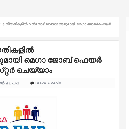
8,9 തീയതികളില്‍ വൻതൊഴിലവസരങ്ങളുമായി മെഗാ ജോബ് ഫെയർ
തികളില്‍
മായി മെഗാ ജോബ് ഫെയർ
്​റ്റർ ചെയ്യാം
 20, 2021
Leave A Reply