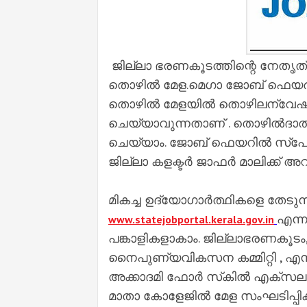
ജില്ലാ ഭരണകൂടത്തിന്റെ നേതൃത്വ
തൊഴില്‍ മേള.മെഗാ ജോബ് ഫെയര്‍ 
തൊഴില്‍ മേളയില്‍ തൊഴിലന്വേഷകര്‍
ചെയ്യാവുന്നതാണ് . തൊഴില്‍ദാതാക്
ചെയ്യാം. ജോബ് ഫെയറില്‍ സ്‌പോട്
ജില്ലാ കളക്ടര്‍ ജാഫര്‍ മാലിക്ക് അറി
മികച്ച ഉദ്യോഗാര്‍ത്ഥികളെ തേടുന്ന
എന്ന 
www.statejobportal.kerala.gov.in
പങ്കാളികളാകാം. ജില്ലാഭരണകൂടം,
നൈപുണ്യവികസന കമ്മിറ്റി , എന
അക്കാദമി ഫോര്‍ സ്‌കില്‍ എക്‌സലന
മാതാ കോളേജില്‍ മേള സംഘടിപ്പിക്ക