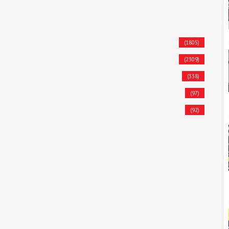
(1805)
(2309)
(338)
(97)
(92)