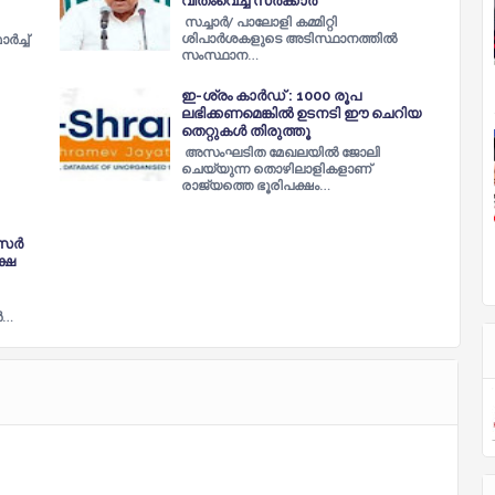
വീതംവെച്ച്‌ സര്‍ക്കാര്‍
സച്ചാര്‍/ പാലോളി കമ്മിറ്റി
ശിപാര്‍ശകളുടെ അടിസ്ഥാനത്തില്‍
ച്ച്
സംസ്ഥാന…
ഇ-ശ്രം കാർഡ് : 1000 രൂപ
ലഭിക്കണമെങ്കിൽ ഉടനടി ഈ ചെറിയ
തെറ്റുകൾ തിരുത്തൂ
അസംഘടിത മേഖലയിൽ ജോലി
ചെയ്യുന്ന തൊഴിലാളികളാണ്
രാജ്യത്തെ ഭൂരിപക്ഷം…
സര്‍
്ഷ
‍…