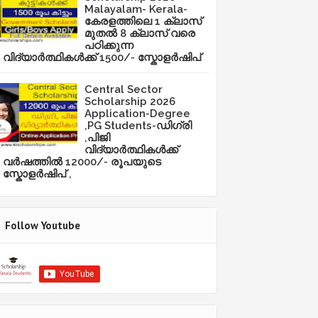
Malayalam- Kerala-
കേരളത്തിലെ 1 ക്ലാസ്
മുതൽ 8 ക്ലാസ് വരെ
പഠിക്കുന്ന
വിദ്യാർത്ഥികൾക്ക് 1500/- സ്കോളർഷിപ്
Central Sector
Scholarship 2026
Application-Degree
,PG Students-ഡിഗ്രി
,പിജി
വിദ്യാർത്ഥികൾക്ക്
വർഷത്തിൽ 12000/- രൂപയുടെ
സ്കോളർഷിപ് ,
Follow Youtube