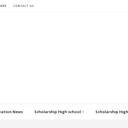
IMER
CONTACT US
cation News
Scholarship High school
Scholarship Hig