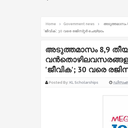
Home
Government news
അടുത്തമാസം 
'ജീവിക'; 30 വരെ രജിസ്​റ്റർ ചെയ്യാം
അടുത്തമാസം 8,9 തീയ
വൻതൊഴിലവസരങ്ങളു
'ജീവിക'; 30 വരെ രജിസ
ഡിസംബർ
Posted By:
KL Scholarships