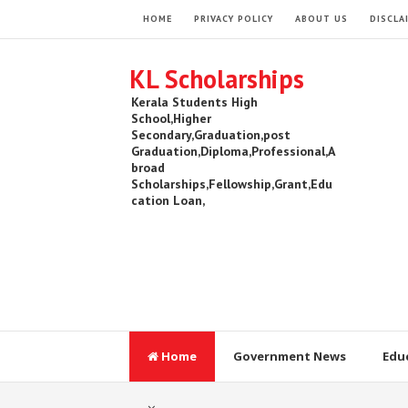
HOME
PRIVACY POLICY
ABOUT US
DISCLA
KL Scholarships
Kerala Students High
School,Higher
Secondary,Graduation,post
Graduation,Diploma,Professional,A
broad
Scholarships,Fellowship,Grant,Edu
cation Loan,
Home
Government News
Edu