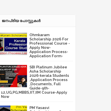
ജനപ്രിയ പോസ്റ്റുകള്‍‌
Ohmkaram
Scholarship 2026 For
Professional Course -
Apply Now-
Application Process-
Application Form-
SBI Platinum Jubilee
Asha Scholarship
2026-kerala Students
,Application Process
,Documents, Full
Guide-9th-
12,UG,PG,MBBS,IIT,IIM Course-Apply
Now
PM Yasasvi