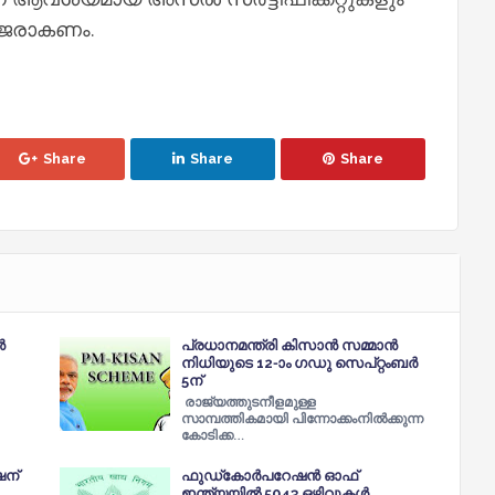
ഹാജരാകണം.
Share
Share
Share
‍
പ്രധാനമന്ത്രി കിസാൻ സമ്മാൻ
നിധിയുടെ 12-ാം ഗഡു സെപ്റ്റംബര്‍
5ന്
രാജ്യത്തുടനീളമുള്ള
സാമ്പത്തികമായി പിന്നോക്കംനില്‍ക്കുന്ന
കോടിക്ക…
ന്
ഫുഡ്കോർപറേഷൻ ഓഫ്
ഇന്ത്യയില്‍ 5043 ഒഴിവുകള്‍