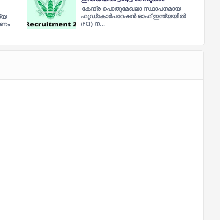
കേന്ദ്ര പൊതുമേഖലാ സ്ഥാപനമായ
ഫുഡ്കോർപറേഷൻ ഓഫ് ഇന്ത്യയില്‍
്യ
(FCI) ന…
രണം