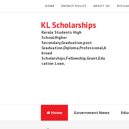
HOME
PRIVACY POLICY
ABOUT US
DISCLA
KL Scholarships
Kerala Students High
School,Higher
Secondary,Graduation,post
Graduation,Diploma,Professional,A
broad
Scholarships,Fellowship,Grant,Edu
cation Loan,
Home
Government News
Edu