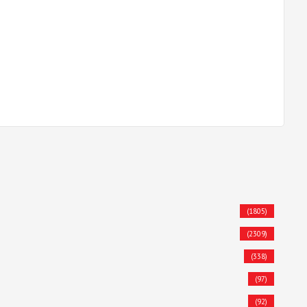
(1805)
(2309)
(338)
(97)
(92)