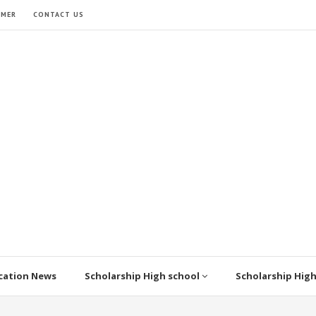
IMER
CONTACT US
cation News
Scholarship High school
Scholarship Hig