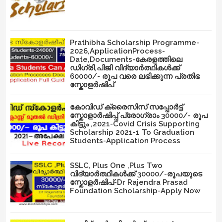
Prathibha Scholarship Programme-
2026,ApplicationProcess-
Date,Documents-കേരളത്തിലെ
ഡിഗ്രി,പിജി വിദ്യാർത്ഥികൾക്ക്
60000/- രൂപ വരെ ലഭിക്കുന്ന പ്രതിഭ
സ്കോളർഷിപ്
കോവിഡ് ക്രൈസിസ് സപ്പോർട്ട്
സ്കോളാർഷിപ്പ് പ്രോഗ്രാം 30000/- രൂപ
കിട്ടും ,2021-Covid Crisis Supporting
Scholarship 2021-1 To Graduation
Students-Application Process
SSLC, Plus One ,Plus Two
വിദ്യാർത്ഥികൾക്ക് 30000/-രൂപയുടെ
സ്കോളർഷിപ്-Dr Rajendra Prasad
Foundation Scholarship-Apply Now