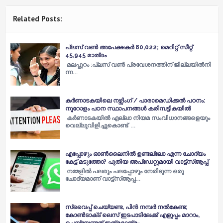
Related Posts:
പ്ലസ്​ വണ്‍ അപേക്ഷകര്‍ 80,022; മെറിറ്റ്​ സീറ്റ്​
45,945 മാത്രം
മലപ്പുറം :പ്ല​സ്​ വ​ണ്‍ പ്ര​വേ​ശ​ന​ത്തി​ന്​ ജി​ല്ല​യി​ല്‍​നി​
ന്ന…
കർണാടകയിലെ നഴ്സിംഗ് / പാരാമെഡിക്കൽ പഠനം:
നൂറോളം പഠന സ്ഥാപനങ്ങൾ കരിമ്പട്ടികയിൽ
കർണാടകയിൽ എല്ലാ നിയമ സംവിധാനങ്ങളെയും
വെല്ലുവിളിച്ചുകൊണ്ട് …
എപ്പോഴും ഓണ്‍ലൈനില്‍ ഉണ്ടല്ലോ എന്ന ചോദ്യം
കേട്ട് മടുത്തോ? പുതിയ അപ്‌ഡേറ്റുമായി വാട്ട്‌സ്‌ആപ്പ്
നമ്മളില്‍ പലരും പലപ്പോഴും നേരിടുന്ന ഒരു
ചോദ്യമാണ് വാട്ട്‌സ്‌ആപ്പ…
സ്വൈപ്പ് ചെയ്യണ്ട, പിന്‍ നമ്പർ നല്‍കേണ്ട;
കോണ്‍ടാക്‌ട് ലെസ് ഇടപാടിലേക്ക് എളുപ്പം മാറാം,
ചെയ്യേണ്ടത് ഇത്രമാത്രം