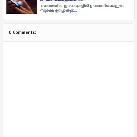
സാമ്പത്തിക ഇടപാടുകളില്‍ ഉപഭോക്താക്കളുടെ
സുരക്ഷ ഉറപ്പാക്കുന…
0 Comments: