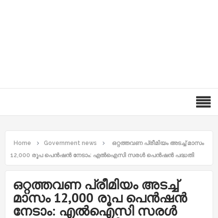
Home
Government news
ഒറ്റത്തവണ പ്രീമിയം അടച്ച് മാസം
12,000 രൂപ പെൻഷൻ നേടാം: എൽഐസി സരൾ പെൻഷൻ പദ്ധതി
ഒറ്റത്തവണ പ്രീമിയം അടച്ച്
മാസം 12,000 രൂപ പെൻഷൻ
നേടാം: എൽഐസി സരൾ