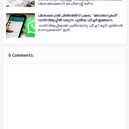
പ്രൊബേഷണറി ഓഫീസേഴ്സ് ഒഴിവ…
പ്രൊഫൈല്‍ ചിത്രത്തിന് പകരം ''അവതാറുകള്‍'';
വാട്സ്‌ആപ്പില്‍ വരുന്ന പുതിയ ഫീച്ചര്‍ ഇങ്ങനെ.
വാട്സ്‌ആപ്പിലേക്ക് പുതിയൊരു ഫീച്ചറ് കൂടി എത്താന്‍
പോവുകയാണ്. ഇത്…
0 Comments: