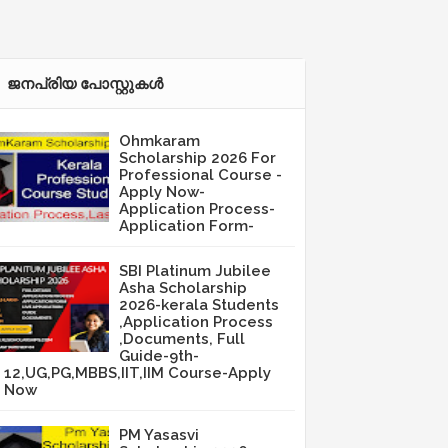
ജനപ്രിയ പോസ്റ്റുകള്‍‌
Ohmkaram
Scholarship 2026 For
Professional Course -
Apply Now-
Application Process-
Application Form-
SBI Platinum Jubilee
Asha Scholarship
2026-kerala Students
,Application Process
,Documents, Full
Guide-9th-
12,UG,PG,MBBS,IIT,IIM Course-Apply
Now
PM Yasasvi