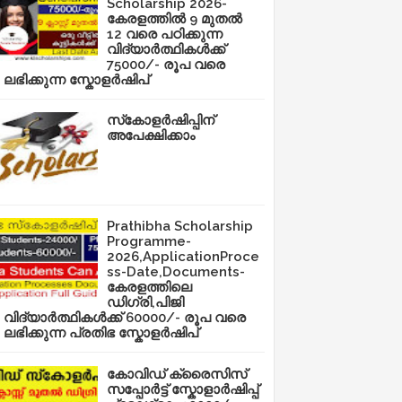
Scholarship 2026-
കേരളത്തിൽ 9 മുതൽ
12 വരെ പഠിക്കുന്ന
വിദ്യാർത്ഥികൾക്ക്
75000/- രൂപ വരെ
ലഭിക്കുന്ന സ്കോളർഷിപ്
സ്‌കോളർഷിപ്പിന്
അപേക്ഷിക്കാം
Prathibha Scholarship
Programme-
2026,ApplicationProce
ss-Date,Documents-
കേരളത്തിലെ
ഡിഗ്രി,പിജി
വിദ്യാർത്ഥികൾക്ക് 60000/- രൂപ വരെ
ലഭിക്കുന്ന പ്രതിഭ സ്കോളർഷിപ്
കോവിഡ് ക്രൈസിസ്
സപ്പോർട്ട് സ്കോളാർഷിപ്പ്