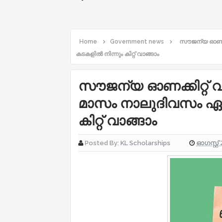
Home
Government news
സൗജന്യ ഓണക്ക
കടകളില്‍ നിന്നും കിറ്റ് വാങ്ങാം
സൗജന്യ ഓണക്കിറ്റ് 
മാസം നാലുദിവസം ഏതു
കിറ്റ് വാങ്ങാം
ഓഗസ്റ്റ് 
Posted By:
KL Scholarships