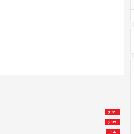
(1805)
(2309)
(338)