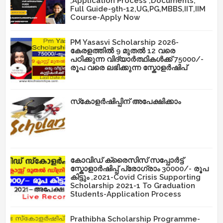
,Application Process ,Documents,
Full Guide-9th-12,UG,PG,MBBS,IIT,IIM
Course-Apply Now
PM Yasasvi Scholarship 2026-
കേരളത്തിൽ 9 മുതൽ 12 വരെ
പഠിക്കുന്ന വിദ്യാർത്ഥികൾക്ക് 75000/-
രൂപ വരെ ലഭിക്കുന്ന സ്കോളർഷിപ്
സ്‌കോളർഷിപ്പിന് അപേക്ഷിക്കാം
കോവിഡ് ക്രൈസിസ് സപ്പോർട്ട്
സ്കോളാർഷിപ്പ് പ്രോഗ്രാം 30000/- രൂപ
കിട്ടും ,2021-Covid Crisis Supporting
Scholarship 2021-1 To Graduation
Students-Application Process
Prathibha Scholarship Programme-