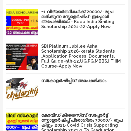
+1 വിദ്യാർത്ഥികൾക്ക് 20000/-രൂപ
ലഭിക്കുന്ന സ്കോളർഷിപ് -ഇപ്പോൾ
അപേക്ഷിക്കാം - Keep India Smiling
Scholarship 2021-22-Apply Now
SBI Platinum Jubilee Asha
Scholarship 2026-kerala Students
,Application Process ,Documents,
Full Guide-9th-12,UG,PG,MBBS,IIT,IIM
Course-Apply Now
സ്‌കോളർഷിപ്പിന് അപേക്ഷിക്കാം
കോവിഡ് ക്രൈസിസ് സപ്പോർട്ട്
സ്കോളാർഷിപ്പ് പ്രോഗ്രാം 30000/- രൂപ
കിട്ടും ,2021-Covid Crisis Supporting
Scholarship 2021-1 To Graduation