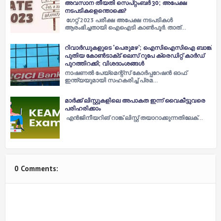
അവസാന തീയതി സെപ്റ്റംബർ 30; അപേക്ഷ
നടപടികളെന്തൊക്കെ?
ഗേറ്റ് 2023 പരീക്ഷ അപേക്ഷ നടപടികൾ
ആരംഭിച്ചതായി ഐഐടി കാൺപൂർ. താത്…
റിവാര്‍ഡുകളുടെ 'പെരുമഴ'; ഐസിഐസിഐ ബാങ്ക്
പുതിയ കോണ്‍ടാക്‌ട് ലെസ് റുപേ ക്രെഡിറ്റ് കാര്‍ഡ്
പുറത്തിറക്കി; വിശദാംശങ്ങള്‍
നാഷണല്‍ പേയ്‌മെന്റ്‌സ് കോര്‍പ്പറേഷന്‍ ഓഫ്
ഇന്ത്യയുമായി സഹകരിച്ച്‌ പ്രമ…
മാര്‍ക്ക് ലിസ്റ്റുകളിലെ അപാകത ഇന്ന്​ വൈകീട്ടുവരെ
പരിഹരിക്കാം
എ​ന്‍​ജി​നീ​യ​റി​ങ്​ റാ​ങ്ക് ലി​സ്റ്റ് ത​യാ​റാ​ക്കു​ന്ന​തി​ലേ​ക്…
0 Comments: