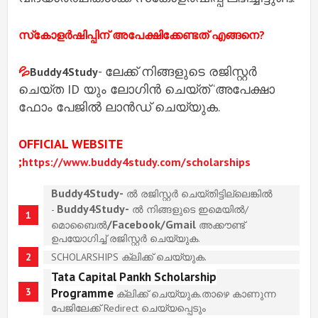
സ്‌കോളര്‍ഷിപ്പിന് അപേക്ഷിക്കേണ്ടത് എങ്ങനെ?
- ലേക്ക് നിങ്ങളുടെ രജിസ്റ്റർ
💦
Buddy4Study
ചെയ്ത ID യും ലോഗിൻ ചെയ്ത് ‘അപേക്ഷാ
ഫോം പേജിൽ ലാൻഡ് ചെയ്യുക.
OFFICIAL WEBSITE
;
https://www.buddy4study.com/scholarships
Buddy4Study-
ൽ രജിസ്റ്റർ ചെയ്തിട്ടില്ലെങ്കിൽ
Buddy4Study-
-
ൽ നിങ്ങളുടെ ഇമെയിൽ/
/Facebook/Gmail
മൊബൈൽ
അക്കൗണ്ട്
ഉപയോഗിച്ച് രജിസ്റ്റർ ചെയ്യുക.
SCHOLARSHIPS ക്ലിക്ക് ചെയ്യുക.
Tata Capital Pankh Scholarship
Programme
ക്ലിക്ക് ചെയ്യുക.താഴെ കാണുന്ന
പേജിലേക്ക് Redirect ചെയ്യപ്പെടും