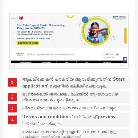
Start
ആപ്ലിക്കേഷൻ പ്രക്രിയ ആരംഭിക്കുന്നതിന് '
application'
ബട്ടണിൽ ക്ലിക്ക് ചെയ്യുക.
ഓൺലൈൻ അപേക്ഷാ ഫോമിൽ ആവശ്യമായ
വിശദാംശങ്ങൾ പൂരിപ്പിക്കുക.
പ്രസക്തമായ രേഖകൾ അപ്‌ലോഡ് ചെയ്യുക.
'terms and conditions
'preview
' സ്വീകരിച്ച്
'
ക്ലിക്ക് ചെയ്യുക.
അപേക്ഷകൻ പൂരിപ്പിച്ച എല്ലാ വിശദാംശങ്ങളും
പ്രിവ്യൂ സ്ക്രീനിൽ ശരിയായി