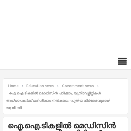
Home
Education news
Government news
ഐ.ഐ.ടികളില്‍ മെഡിസിന്‍ പഠിക്കാം, യൂനിവേഴ്സിറ്റികള്‍
അധ്യാപകര്‍ക്ക് പരി​ശീലനം നല്‍കണം -പുതിയ നിര്‍ദേശവുമായി
യു.ജി.സി
ഐ.ഐ.ടികളില്‍ മെഡിസിന്‍