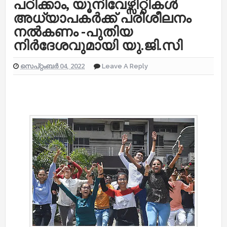
പഠിക്കാം, യൂനിവേഴ്സിറ്റികള്‍
അധ്യാപകര്‍ക്ക് പരി​ശീലനം
നല്‍കണം -പുതിയ
നിര്‍ദേശവുമായി യു.ജി.സി
സെപ്റ്റംബർ 04, 2022
Leave A Reply