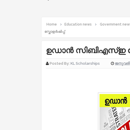
Home
Education news
Government new
സ്കോളർഷിപ്പ്
ഉഡാൻ സിബിഎസ്ഇ സ്ക
ജനുവരി 
Posted By:
KL Scholarships