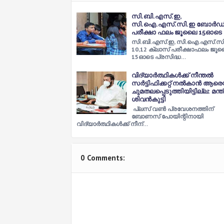
സി.ബി.എസ്.ഇ,
സി.ഐ.എസ്.സി.ഇ ബോര്‍ഡ
പരീക്ഷാ ഫലം ജൂലൈ 15ഓടെ
സി.ബി.എസ്.ഇ, സി.ഐ.എസ്.സ
10,12 ക്ലാസ് പരീക്ഷാഫലം ജൂ
15ഓടെ പ്രസിദ്ധ…
വിദ്യാർത്ഥികൾക്ക് നീന്തൽ
സർട്ടിഫിക്കറ്റ് നൽകാൻ ആരെ
ചുമതലപ്പെടുത്തിയിട്ടില്ല: മന്ത്
ശിവന്‍കുട്ടി
പ്ലസ് വൺ പ്രവേശനത്തിന്
ബോണസ് പോയിന്റിനായി
വിദ്യാർത്ഥികൾക്ക് നീന്…
0 Comments: