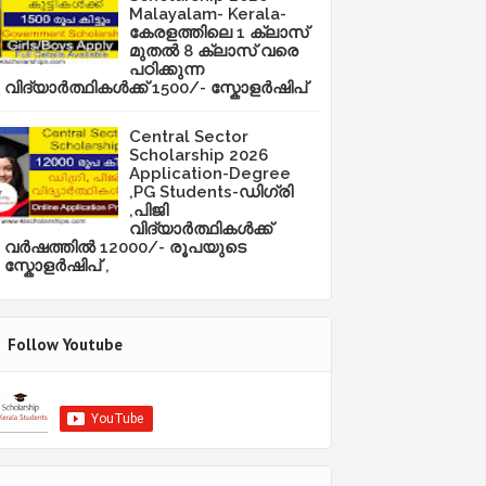
Malayalam- Kerala-
കേരളത്തിലെ 1 ക്ലാസ്
മുതൽ 8 ക്ലാസ് വരെ
പഠിക്കുന്ന
വിദ്യാർത്ഥികൾക്ക് 1500/- സ്കോളർഷിപ്
Central Sector
Scholarship 2026
Application-Degree
,PG Students-ഡിഗ്രി
,പിജി
വിദ്യാർത്ഥികൾക്ക്
വർഷത്തിൽ 12000/- രൂപയുടെ
സ്കോളർഷിപ് ,
Follow Youtube