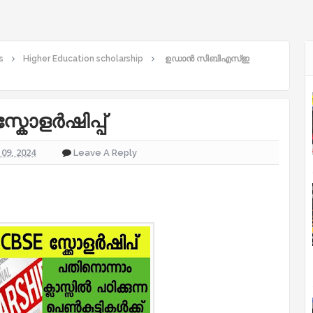
s
Higher Education scholarship
ഉഡാൻ സിബിഎസ്ഇ
ോളർഷിപ്പ്
09, 2024
Leave A Reply