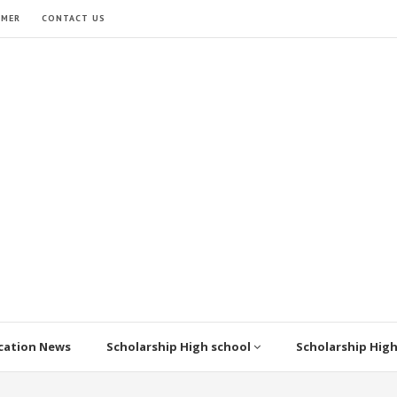
IMER
CONTACT US
cation News
Scholarship High school
Scholarship Hig