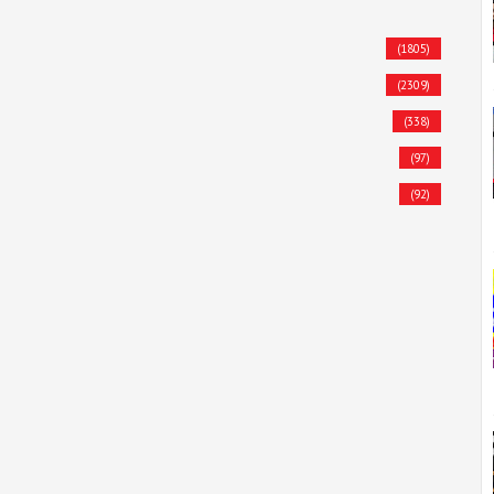
(1805)
(2309)
(338)
(97)
(92)