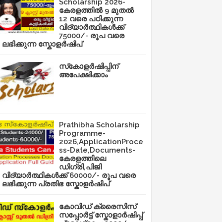
Scholarship 2026-
കേരളത്തിൽ 9 മുതൽ
12 വരെ പഠിക്കുന്ന
വിദ്യാർത്ഥികൾക്ക്
75000/- രൂപ വരെ
ലഭിക്കുന്ന സ്കോളർഷിപ്
സ്‌കോളർഷിപ്പിന്
അപേക്ഷിക്കാം
Prathibha Scholarship
Programme-
2026,ApplicationProce
ss-Date,Documents-
കേരളത്തിലെ
ഡിഗ്രി,പിജി
വിദ്യാർത്ഥികൾക്ക് 60000/- രൂപ വരെ
ലഭിക്കുന്ന പ്രതിഭ സ്കോളർഷിപ്
കോവിഡ് ക്രൈസിസ്
സപ്പോർട്ട് സ്കോളാർഷിപ്പ്