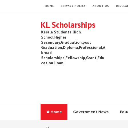
HOME
PRIVACY POLICY
ABOUT US
DISCLA
KL Scholarships
Kerala Students High
School,Higher
Secondary,Graduation,post
Graduation,Diploma,Professional,A
broad
Scholarships,Fellowship,Grant,Edu
cation Loan,
Home
Government News
Edu