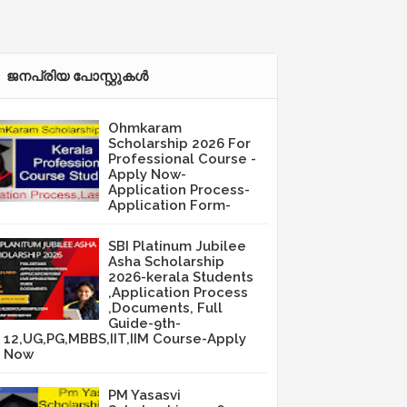
ജനപ്രിയ പോസ്റ്റുകള്‍‌
Ohmkaram
Scholarship 2026 For
Professional Course -
Apply Now-
Application Process-
Application Form-
SBI Platinum Jubilee
Asha Scholarship
2026-kerala Students
,Application Process
,Documents, Full
Guide-9th-
12,UG,PG,MBBS,IIT,IIM Course-Apply
Now
PM Yasasvi