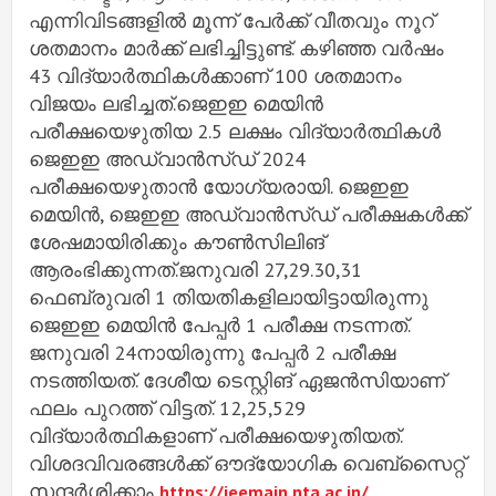
എന്നിവിടങ്ങളില്‍ മൂന്ന് പേർക്ക് വീതവും നൂറ്
ശതമാനം മാർക്ക് ലഭിച്ചിട്ടുണ്ട്. കഴിഞ്ഞ വർഷം
43 വിദ്യാർത്ഥികള്‍ക്കാണ് 100 ശതമാനം
വിജയം ലഭിച്ചത്.ജെഇഇ മെയിൻ
പരീക്ഷയെഴുതിയ 2.5 ലക്ഷം വിദ്യാർത്ഥികള്‍
ജെഇഇ അഡ്വാൻസ്ഡ് 2024
പരീക്ഷയെഴുതാൻ യോഗ്യരായി. ജെഇഇ
മെയിൻ, ജെഇഇ അഡ്വാൻസ്ഡ് പരീക്ഷകള്‍ക്ക്
ശേഷമായിരിക്കും കൗണ്‍സിലിങ്
ആരംഭിക്കുന്നത്.ജനുവരി 27,29.30,31
ഫെബ്രുവരി 1 തിയതികളിലായിട്ടായിരുന്നു
ജെഇഇ മെയിൻ പേപ്പർ 1 പരീക്ഷ നടന്നത്.
ജനുവരി 24നായിരുന്നു പേപ്പർ 2 പരീക്ഷ
നടത്തിയത്. ദേശീയ ടെസ്റ്റിങ് ഏജൻസിയാണ്
ഫലം പുറത്ത് വിട്ടത്. 12,25,529
വിദ്യാർത്ഥികളാണ് പരീക്ഷയെഴുതിയത്.
വിശദവിവരങ്ങള്‍ക്ക് ഔദ്യോഗിക വെബ്സൈറ്റ്
സന്ദർശിക്കാം
https://jeemain.nta.ac.in/