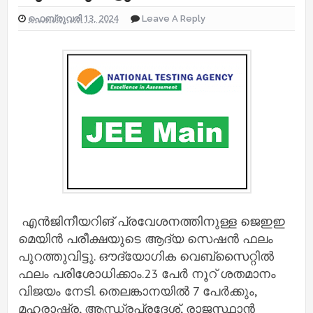
ഫെബ്രുവരി 13, 2024
Leave A Reply
എൻജിനീയറിങ് പ്രവേശനത്തിനുള്ള ജെഇഇ
മെയിൻ പരീക്ഷയുടെ ആദ്യ സെഷൻ ഫലം
പുറത്തുവിട്ടു. ഔദ്യോഗിക വെബ്സൈറ്റില്‍
ഫലം പരിശോധിക്കാം.23 പേർ നൂറ് ശതമാനം
വിജയം നേടി. തെലങ്കാനയില്‍ 7 പേർക്കും,
മഹരാഷ്ട്ര, ആന്ധ്രപ്രദേശ്, രാജസ്ഥാൻ