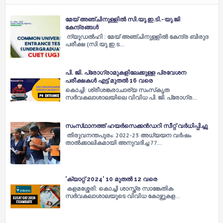
മേയ് അഞ്ചിനുള്ളില്‍ സി.യു.ഇ.ടി.-യു.ജി
കേന്ദ്രങ്ങള്‍
ന്യൂഡല്‍ഹി : മേയ് അഞ്ചിനുള്ളില്‍ കേന്ദ്ര ബിരുദ
പരീക്ഷ (സി.യു.ഇ.ട…
പി. ജി. പ്രോഗ്രാമുകളിലേക്കുള്ള പ്രവേശന
പരീക്ഷകള്‍ എട്ട്‌ മുതല്‍ 16 വരെ
കൊച്ചി: ശ്രീശങ്കരാചാര്യ സംസ്‌കൃത
സര്‍വകലാശാലയിലെ വിവിധ പി. ജി. പ്രോഗ്ര…
സംസ്‌ഥാനത്ത് ഹയർസെക്കൻഡറി സീറ്റ് വർധിപ്പിച്ചു
തിരുവനന്തപുരം: 2022-23 അധ്യയന വർഷം
താല്‍ക്കാലികമായി അനുവദിച്ച 77…
'ക്യാറ്റ് 2024' 10 മുതൽ 12 വരെ
കളമശ്ശേരി: കൊച്ചി ശാസ്ത്ര സാങ്കേതിക
സർവകലാശാലയുടെ വിവിധ കോഴ്സുകള…