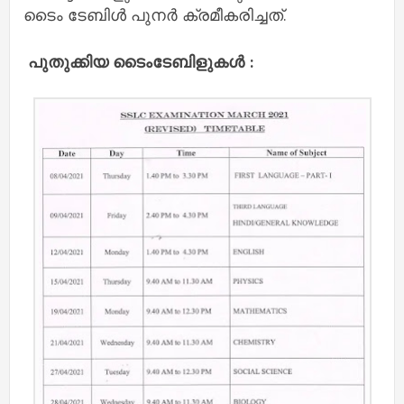
ടൈം ടേബിൾ പുനർ ക്രമീകരിച്ചത്.
പുതുക്കിയ ടൈംടേബിളുകൾ :