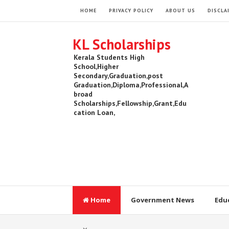
HOME
PRIVACY POLICY
ABOUT US
DISCLA
KL Scholarships
Kerala Students High
School,Higher
Secondary,Graduation,post
Graduation,Diploma,Professional,A
broad
Scholarships,Fellowship,Grant,Edu
cation Loan,
Home
Government News
Edu