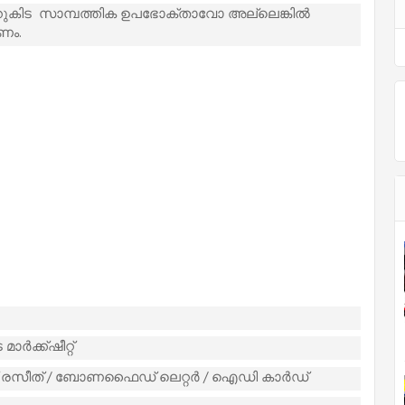
ുകിട സാമ്പത്തിക ഉപഭോക്താവോ അല്ലെങ്കിൽ
ണം.
ർക്ക്ഷീറ്റ്
സ് രസീത് / ബോണഫൈഡ് ലെറ്റർ / ഐഡി കാർഡ്