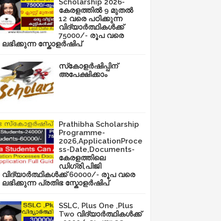
Scholarship 2026-
കേരളത്തിൽ 9 മുതൽ
12 വരെ പഠിക്കുന്ന
വിദ്യാർത്ഥികൾക്ക്
75000/- രൂപ വരെ
ലഭിക്കുന്ന സ്കോളർഷിപ്
സ്‌കോളർഷിപ്പിന്
അപേക്ഷിക്കാം
Prathibha Scholarship
Programme-
2026,ApplicationProce
ss-Date,Documents-
കേരളത്തിലെ
ഡിഗ്രി,പിജി
വിദ്യാർത്ഥികൾക്ക് 60000/- രൂപ വരെ
ലഭിക്കുന്ന പ്രതിഭ സ്കോളർഷിപ്
SSLC, Plus One ,Plus
Two വിദ്യാർത്ഥികൾക്ക്