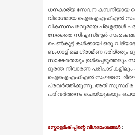
ധനകാര്യ സേവന കമ്പനിയായ ഐ‌
വിഭാഗമായ ഐ‌ഐ‌എഫ്‌എൽ സംഘ
വികസനപരവുമായ പ്രശ്നങ്ങൾ പരിഹര
നേരത്തെ സി‌എസ്‌ആർ സംരംഭങ്ങ
പെൺകുട്ടികൾക്കായി ഒരു വിദ്യാ
ബംഗാളിലെ ഗ്രാമീണ ദരിദ്രരും 
സാക്ഷരതയും ഉൾപ്പെടുത്തലും സ
ദുരന്ത നിവാരണ പരിപാടികളിലും ഏർ
ഐ‌ഐ‌എഫ്‌എൽ സംഘടന ദീർഘക
പ്രവർത്തിക്കുന്നു, അത് സുസ്ഥിര 
പരിവർത്തനം ചെയ്യുകയും ചെയ്യ
:
സ്കോളർഷിപ്പിന്റെ വിശദാംശങ്ങൾ