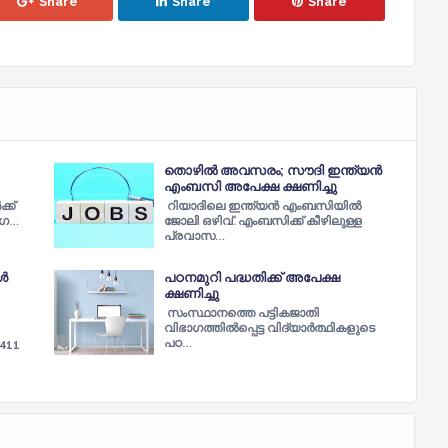
Share
Share
Share
തൊഴിൽ അവസരം; സൗദി ഇന്ത്യൻ
എംബസി അപേക്ഷ ക്ഷണിച്ചു
ക്‌
റിയാദിലെ ഇന്ത്യൻ എംബസിയിൽ
ാഗ…
ജോലി ഒഴിവ്. എംബസിക്ക് കീഴിലുള്ള
പ്രവാസ…
ിൾ
പഠനമുറി പദ്ധതിക്ക് അപേക്ഷ
ക്ഷണിച്ചു
സംസ്ഥാനത്തെ പട്ടികജാതി
വിഭാഗത്തില്‍പ്പെട്ട വിദ്യാര്‍ത്ഥികളുടെ
പഠ…
411