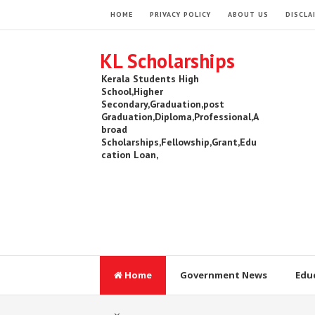
HOME
PRIVACY POLICY
ABOUT US
DISCLA
KL Scholarships
Kerala Students High
School,Higher
Secondary,Graduation,post
Graduation,Diploma,Professional,A
broad
Scholarships,Fellowship,Grant,Edu
cation Loan,
Home
Government News
Edu