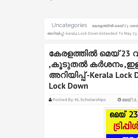
Uncategories
കേരളത്തിൽ മെയ് 23 വരെ
അറിയിപ്പ് -kerala Lock Down Extended To May 23
കേരളത്തിൽ മെയ് 23 വ
,കൂടുതൽ കർശനം ,ഇ
അറിയിപ്പ് -kerala Lock 
Lock Down
മേയ് 14,
Posted By:
KL Scholarships