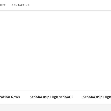
IMER
CONTACT US
cation News
Scholarship High school
Scholarship Hig