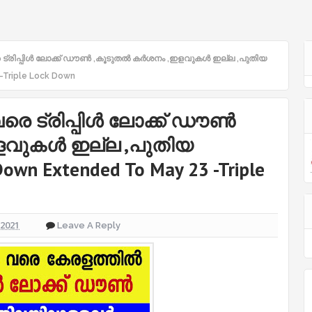
 ട്രിപ്പിൾ ലോക്ക് ഡൗൺ ,കൂടുതൽ കർശനം ,ഇളവുകൾ ഇല്ല ,പുതിയ
 -Triple Lock Down
രെ ട്രിപ്പിൾ ലോക്ക് ഡൗൺ
ളവുകൾ ഇല്ല ,പുതിയ
Down Extended To May 23 -Triple
 2021
Leave A Reply