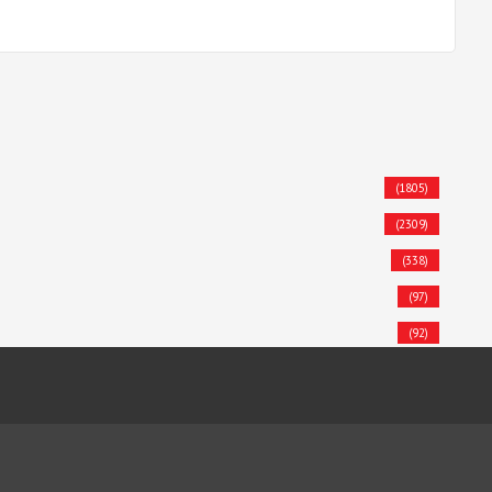
(1805)
(2309)
(338)
(97)
(92)