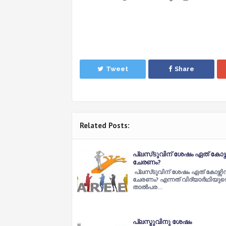
Tweet
Share
Related Posts:
പ്ലസ്‌ടുവിന് ശേഷം ഏത് കോഴ്സ
ചേരണം?
പ്ലസ്‌ടുവിന് ശേഷം ഏത് കോഴ്സിന
ചേരണം? എന്നത് വിദ്യാർഥിയുട
താൽപര…
പ്ലസ്ടുവിനു ശേഷം