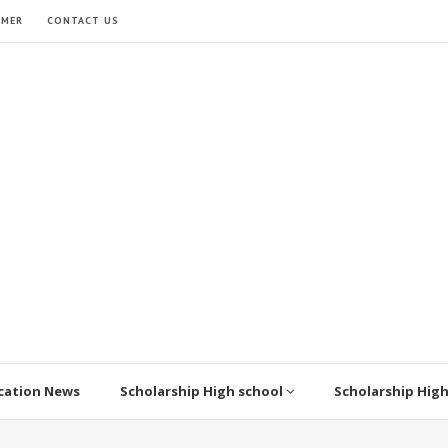
IMER
CONTACT US
cation News
Scholarship High school
Scholarship Hig