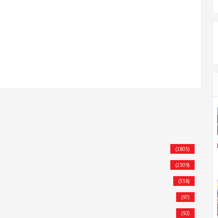
(1805)
(2309)
(338)
(97)
(92)