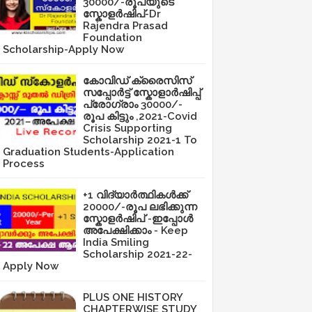
30000/-രൂപയുടെ
സ്കോളർഷിപ്-Dr
Rajendra Prasad
Foundation
Scholarship-Apply Now
കോവിഡ് ക്രൈസിസ്
സപ്പോർട്ട് സ്കോളാർഷിപ്പ്
പ്രോഗ്രാം 30000/-
രൂപ കിട്ടും ,2021-Covid
Crisis Supporting
Scholarship 2021-1 To
Graduation Students-Application
Process
+1 വിദ്യാർത്ഥികൾക്ക്
20000/-രൂപ ലഭിക്കുന്ന
സ്കോളർഷിപ് -ഇപ്പോൾ
അപേക്ഷിക്കാം - Keep
India Smiling
Scholarship 2021-22-
Apply Now
PLUS ONE HISTORY
CHAPTERWISE STUDY