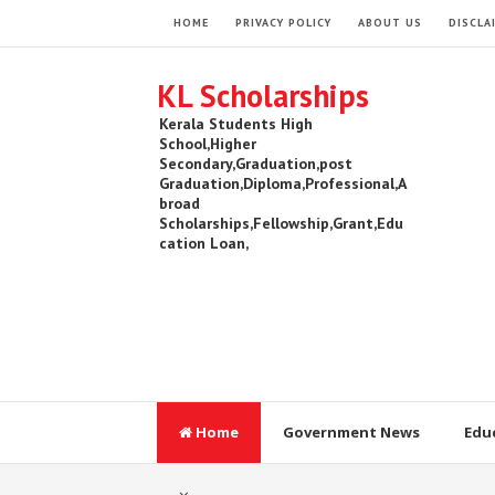
HOME
PRIVACY POLICY
ABOUT US
DISCLA
KL Scholarships
Kerala Students High
School,Higher
Secondary,Graduation,post
Graduation,Diploma,Professional,A
broad
Scholarships,Fellowship,Grant,Edu
cation Loan,
Home
Government News
Edu