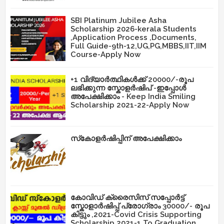
SBI Platinum Jubilee Asha
Scholarship 2026-kerala Students
,Application Process ,Documents,
Full Guide-9th-12,UG,PG,MBBS,IIT,IIM
Course-Apply Now
+1 വിദ്യാർത്ഥികൾക്ക് 20000/-രൂപ
ലഭിക്കുന്ന സ്കോളർഷിപ് -ഇപ്പോൾ
അപേക്ഷിക്കാം - Keep India Smiling
Scholarship 2021-22-Apply Now
സ്‌കോളർഷിപ്പിന് അപേക്ഷിക്കാം
കോവിഡ് ക്രൈസിസ് സപ്പോർട്ട്
സ്കോളാർഷിപ്പ് പ്രോഗ്രാം 30000/- രൂപ
കിട്ടും ,2021-Covid Crisis Supporting
Scholarship 2021-1 To Graduation