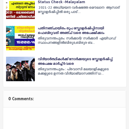
Status Check -Malayalam
2021-22 അധ്യയന വർഷത്തേ മൌലാന ആസാദ്
സ്കോളർഷിപ്പിൽ ഒരു പാട് …
പതിനഞ്ചായിരം രൂപ സ്കോളർഷിപ്പിനായി
ഫെബ്രുവരി അഞ്ച് വരെ അപേക്ഷിക്കാം
തിരുവനന്തപുരം: സർക്കാർ/ സർക്കാർ എയ്ഡഡ്
സ്ഥാപനങ്ങളിൽബിരുദ,ബിരുദ-ബ…
വിദ്യാർത്ഥികൾക്ക് നോർക്കയുടെ സ്കോളർഷിപ്പ്,
അപേക്ഷ മാർച്ച്‌ 6വരെ
തിരുവനന്തപുരം : പ്രവാസി മലയാളികളുടെ
മക്കളുടെ ഉന്നത വിദ്യാഭ്യാസത്തിന് ധ…
0 Comments: