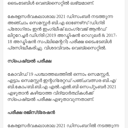
ടൈംടേബിള്‍ വെബ്‌സൈറ്റില്‍ ലഭ്യമാണ്.
കേരളസര്‍വകലാശാല 2021 ഡിസംബര്‍ നടത്തുന്ന
അഞ്ചാം സെമസ്റ്റര്‍ ബി.എ ഓണേഴ്‌സ് ഡിഗ്രി
പ്രോഗ്രാം ഇന്‍ ഇംഗ്ലീഷ് ലാംഗ്വേജ് ആന്‍ഡ്
ലിറ്ററേച്ചര്‍ ഡിഗ്രി (2019 അഡ്മിഷന്‍ റെഗുലര്‍ & 2017-
18 അഡ്മിഷന്‍ സപ്ലിമെന്ററി) പരീക്ഷ ടൈംടേബിള്‍
പ്രസിദ്ധീകരിച്ചു. വിശദവിവരം വെബ്‌സൈറ്റില്‍.
സ്‌പെഷ്യല്‍ പരീക്ഷ
കോവിഡ് 19 പശ്ചാത്തലത്തില്‍ ഒന്നാം സെമസ്റ്റര്‍,
എട്ടാം സെമസ്റ്റര്‍ ഇന്റഗ്രേറ്റഡ് പഞ്ചവത്സര ബി.എ/
ബി.കോം/ബി.ബി.എ എല്‍.എല്‍.ബി സെപ്റ്റംബര്‍ 2021
എഴുതാന്‍ കഴിയാത്ത വിദ്യാര്‍ത്ഥികള്‍ക്ക്
സ്‌പെഷ്യല്‍ പരീക്ഷ എഴുതാവുന്നതാണ്.
പരീക്ഷ രജിസ്‌ട്രേഷന്‍
കേരളസര്‍വകലാശാല 2021 ഡിസംബറില്‍ നടത്തുന്ന