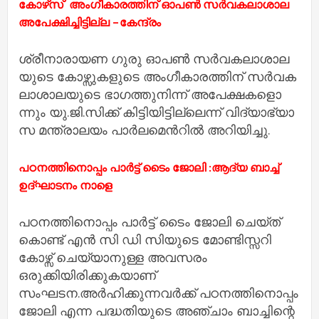
കോ​ഴ്‌സ് ​ അംഗീകാരത്തിന്​ ഓപണ്‍ സർവകലാശാല
അപേക്ഷിച്ചിട്ടില്ല –കേന്ദ്രം
ശ്രീ​നാ​രാ​യ​ണ ഗു​രു ഓ​പ​ണ്‍ സ​ര്‍വ​ക​ലാ​ശാ​ല​
യു​ടെ കോ​ഴ്സു​ക​ളു​ടെ അം​ഗീ​കാ​ര​ത്തി​ന്​ സ​ര്‍വ​ക​
ലാ​ശാ​ല​യു​ടെ ഭാ​ഗ​ത്തു​നി​ന്ന് അ​പേ​ക്ഷ​കളൊ​
ന്നും യു.​ജി.​സി​ക്ക് കി​ട്ടി​യി​ട്ടി​ല്ലെ​ന്ന്​ വി​ദ്യാ​ഭ്യാ​
സ മ​ന്ത്രാ​ല​യം പാ​ർ​ല​മെൻറി​ൽ അ​റി​യി​ച്ചു.
പഠനത്തിനൊപ്പം പാർട്ട്‌ ടൈം ജോലി :ആദ്യ ബാച്ച്
ഉദ്ഘാടനം നാളെ
പഠനത്തിനൊപ്പം പാർട്ട്‌ ടൈം ജോലി ചെയ്ത്
കൊണ്ട് എൻ സി ഡി സിയുടെ മോണ്ടി‌സ്സറി
കോഴ്സ് ചെയ്യാനുള്ള അവസരം
ഒരുക്കിയിരിക്കുകയാണ്
സംഘടന.അർഹിക്കുന്നവർക്ക് പഠനത്തിനൊപ്പം
ജോലി എന്ന പദ്ധതിയുടെ അഞ്ചാം ബാച്ചിന്റെ