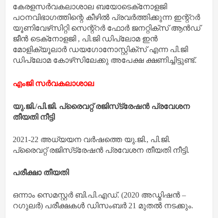
കേരളസര്‍വകലാശാല ബയോടെക്‌നോളജി
പഠനവിഭാഗത്തിന്റെ കീഴില്‍ പ്രവര്‍ത്തിക്കുന്ന ഇന്റ്റര്‍
യൂണിവേഴ്‌സിറ്റി സെന്റ്റര്‍ ഫോര്‍ ജനറ്റിക്‌സ് ആന്‍ഡ്
ജീന്‍ ടെക്‌നോളജി , പി.ജി ഡിപ്ലോമ ഇന്‍
മോളിക്യൂലാര്‍ ഡയഗോനോസ്റ്റിക്‌സ് എന്ന പി.ജി
ഡിപ്ലോമ കോഴ്‌സിലേക്കു അപേക്ഷ ക്ഷണിച്ചിട്ടുണ്ട്.
എംജി സർവകലാശാല
യു.ജി./പി.ജി. പ്രൈവറ്റ് രജിസ്‌ട്രേഷൻ പ്രവേശന
തീയതി നീട്ടി
2021-22 അധ്യയന വർഷത്തെ യു.ജി., പി.ജി.
പ്രൈവറ്റ് രജിസ്‌ട്രേഷൻ പ്രവേശന തീയതി നീട്ടി.
പരീക്ഷാ തീയതി
ഒന്നാം സെമസ്റ്റർ ബി.പി.എഡ്. (2020 അഡ്മിഷൻ –
റഗുലർ) പരീക്ഷകൾ ഡിസംബർ 21 മുതൽ നടക്കും.