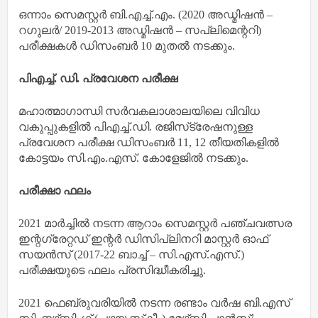
ഒന്നാം സെമസ്റ്റർ ബി.എച്ച്.എം. (2020 അഡ്മിഷൻ –
റഗുലർ/ 2019-2013 അഡ്മിഷൻ – സപ്ലിമെന്ററി)
പരീക്ഷകൾ ഡിസംബർ 10 മുതൽ നടക്കും.
പിഎച്ച്. ഡി. പ്രവേശന പരീക്ഷ
മഹാത്മാഗാന്ധി സർവകലാശാലയിലെ വിവിധ
വകുപ്പുകളിൽ പിഎച്ച്.ഡി. രജിസ്‌ട്രേഷനുള്ള
പ്രവേശന പരീക്ഷ ഡിസംബർ 11, 12 തീയതികളിൽ
കോട്ടയം സി.എം.എസ്. കോളേജിൽ നടക്കും.
പരീക്ഷാ ഫലം
2021 മാർച്ചിൽ നടന്ന ആറാം സെമസ്റ്റർ പഞ്ചവത്സര
ഇന്റഗ്രേറ്റഡ് ഇന്റർ ഡിസിപ്ലിനറി മാസ്റ്റർ ഓഫ്
സയൻസ് (2017-22 ബാച്ച് – സി.എസ്.എസ്.)
പരീക്ഷയുടെ ഫലം പ്രസിദ്ധീകരിച്ചു.
2021 ഫെബ്രുവരിയിൽ നടന്ന രണ്ടാം വർഷ ബി.എസ്