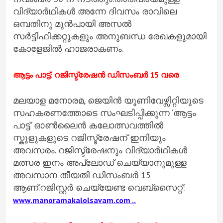
വിദ്യാർഥികൾ അന്നേ ദിവസം രാവിലെ
ഒമ്പതിനു മുൻപായി അസൽ
സർട്ടിഫിക്കറ്റുകളും അനുബന്ധ രേഖകളുമായി
കോളേജിൽ ഹാജരാകണം.
ആട്ടം പാട്ട്: റജിസ്ട്രേഷൻ ഡിസംബർ 15 വരെ
മലയാള മനോരമ, ജെയിൻ യൂണിവേഴ്സിറ്റിയുടെ
സഹകരണത്തോടെ സംഘടിപ്പിക്കുന്ന ‘ആട്ടം
പാട്ട്’ ഓൺലൈൻ കലോത്സവത്തിൽ
സ്കൂളുകളുടെ റജിസ്ട്രേഷന് ഇനിയും
അവസരം. റജിസ്ട്രേഷനും വിദ്യാർഥികൾ
മത്സര ഇനം അപ്‍ലോഡ് ചെയ്യാനുമുള്ള
അവസാന തീയതി ഡിസംബർ 15
ആണ്.റജിസ്റ്റർ ചെയ്യേണ്ട വെബ്സൈറ്റ്:
www.manoramakalolsavam.com ..