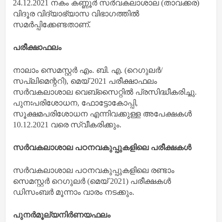
24.12.2021 നകം കണ്ണൂർ സർവകലാശാല (താവക്കര)
വിദൂര വിദ്യാഭ്യാസ വിഭാഗത്തിൽ
സമർപ്പിക്കേണ്ടതാണ്.
പരീക്ഷാഫലം
നാലാം സെമസ്റ്റർ എം. ബി. എ. (റെഗുലർ/
സപ്ലിമെന്ററി), മെയ് 2021 പരീക്ഷാഫലം
സർവകലാശാല വെബ്സൈറ്റിൽ പ്രസിദ്ധീകരിച്ചു.
പുനഃപരിശോധന, ഫോട്ടോകോപ്പി,
സൂക്ഷമപരിശോധന എന്നിവക്കുള്ള അപേക്ഷകൾ
10.12.2021 വരെ സ്വീകരിക്കും.
സർവകലാശാല പഠനവകുപ്പുകളിലെ പരീക്ഷകൾ
സർവകലാശാല പഠനവകുപ്പുകളിലെ രണ്ടാം
സെമസ്റ്റർ റെഗുലർ (മെയ് 2021) പരീക്ഷകൾ
ഡിസംബർ മൂന്നാം വാരം നടക്കും.
പുനർമൂല്യനിർണയഫലം