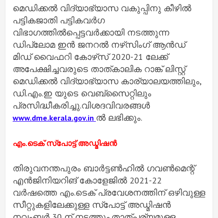
മെഡിക്കൽ വിദ്യാഭ്യാസ വകുപ്പിനു കീഴിൽ
പട്ടികജാതി പട്ടികവർഗ
വിഭാഗത്തിൽപ്പെട്ടവർക്കായി നടത്തുന്ന
ഡിപ്ലോമ ഇൻ ജനറൽ നഴ്‌സിംഗ് ആൻഡ്
മിഡ് വൈഫറി കോഴ്‌സ് 2020-21 ലേക്ക്
അപേക്ഷിച്ചവരുടെ താത്കാലിക റാങ്ക് ലിസ്റ്റ്
മെഡിക്കൽ വിദ്യാഭ്യാസ കാര്യാലയത്തിലും,
ഡി.എം.ഇ യുടെ വെബ്സൈറ്റിലും
പ്രസിദ്ധീകരിച്ചു.വിശദവിവരങ്ങൾ
ൽ ലഭിക്കും.
www.dme.kerala.gov.in
എം.ടെക് സ്‌പോട്ട് അഡ്മിഷൻ
തിരുവനന്തപുരം ബാർട്ടൺഹിൽ ഗവൺമെന്റ്
എൻജിനിയറിങ് കോളേജിൽ 2021-22
വർഷത്തെ എം.ടെക് പ്രവേശനത്തിന് ഒഴിവുള്ള
സീറ്റുകളിലേക്കുള്ള സ്‌പോട്ട് അഡ്മിഷൻ
നവംബർ 30 ന് നടത്തും.താത്പര്യമുള്ള