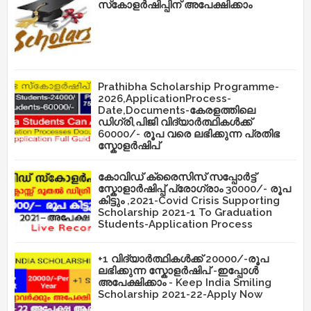
സ്‌കോളർഷിപ്പിന് അപേക്ഷിക്കാം
Prathibha Scholarship Programme-
2026,ApplicationProcess-
Date,Documents-കേരളത്തിലെ
ഡിഗ്രി,പിജി വിദ്യാർത്ഥികൾക്ക്
60000/- രൂപ വരെ ലഭിക്കുന്ന പ്രതിഭ
സ്കോളർഷിപ്
കോവിഡ് ക്രൈസിസ് സപ്പോർട്ട്
സ്കോളാർഷിപ്പ് പ്രോഗ്രാം 30000/- രൂപ
കിട്ടും ,2021-Covid Crisis Supporting
Scholarship 2021-1 To Graduation
Students-Application Process
+1 വിദ്യാർത്ഥികൾക്ക് 20000/-രൂപ
ലഭിക്കുന്ന സ്കോളർഷിപ് -ഇപ്പോൾ
അപേക്ഷിക്കാം - Keep India Smiling
Scholarship 2021-22-Apply Now