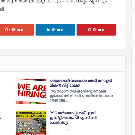
 പൂർത്തിയാക്കുവാനും സാദിക്കും എന്നും
ി .
Share
Share
Share
തൊഴിലന്വേഷകരെ തേടി നോളജ്
മിഷൻ വീട്ടിലേക്ക്
സംസ്ഥാന സർക്കാരിന്റെ നോളജ്
ഇക്കോണമി മിഷൻ തൊഴിലന്വേകരെ
തേടി വീട്ട…
PSC തര്‍ജ്ജമപ്പിശക് : ഇനി
െ
ഇംഗ്‌ളീഷിലും പി എസ് സി
ചോദിക്കും
…