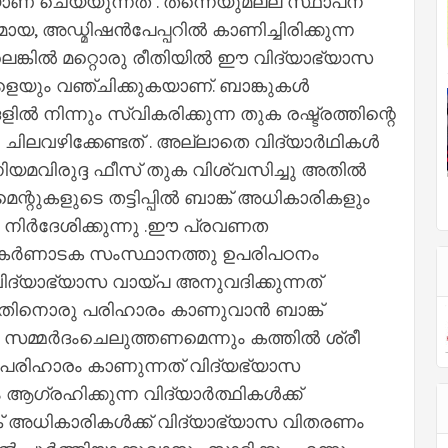
ാണ് ചെയ്യുന്നത് . തന്നെയുമല്ല സ്ഥാപന
ദമായ, അഡ്മിഷൻപേപ്പറിൽ കാണിച്ചിരിക്കുന്ന
െങ്കിൽ മറ്റൊരു രീതിയിൽ ഈ വിദ്യാഭ്യാസ
െയും വഞ്ചിക്കുകയാണ്. ബാങ്കുകൾ
ൽ നിന്നും സ്വികരിക്കുന്ന തുക രഷ്ട്രത്തിന്റെ
ിലവഴിക്കേണ്ടത് . അല്ലാതെ വിദ്യാർഥികൾ
ിയമവിരുദ്ദ ഫീസ് തുക വിശ്വസിച്ചു അതിൽ
്റുകളുടെ തട്ടിപ്പിൽ ബാങ്ക് അധികാരികളും
ൽ നിർദേശിക്കുന്നു .ഈ പ്രവണത
ൾ കർണാടക സംസ്ഥാനത്തു ഉപരിപഠനം
വിദ്യാഭ്യാസ വായ്പ അനുവദിക്കുന്നത്
 ഇതിനൊരു പരിഹാരം കാണുവാൻ ബാങ്ക്
മ്മർദംചെലുത്തണമെന്നും കത്തിൽ ശ്രീ
ഒരു പരിഹാരം കാണുന്നത് വിദ്യഭ്യാസ
ആഗ്രഹിക്കുന്ന വിദ്യാർത്ഥികൾക്ക്
് അധികാരികൾക്ക് വിദ്യാഭ്യാസ വിതരണം