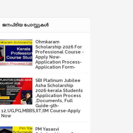
ജനപ്രിയ പോസ്റ്റുകള്‍‌
Ohmkaram
Scholarship 2026 For
Professional Course -
Apply Now-
Application Process-
Application Form-
SBI Platinum Jubilee
Asha Scholarship
2026-kerala Students
,Application Process
,Documents, Full
Guide-9th-
12,UG,PG,MBBS,IIT,IIM Course-Apply
Now
PM Yasasvi