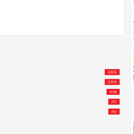
(1805)
(2309)
(338)
(97)
(92)