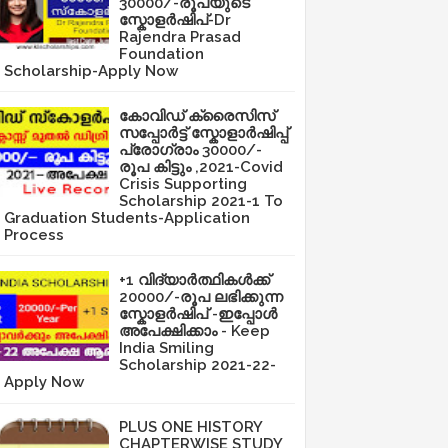
30000/-രൂപയുടെ
സ്കോളർഷിപ്-Dr
Rajendra Prasad
Foundation
Scholarship-Apply Now
കോവിഡ് ക്രൈസിസ്
സപ്പോർട്ട് സ്കോളാർഷിപ്പ്
പ്രോഗ്രാം 30000/-
രൂപ കിട്ടും ,2021-Covid
Crisis Supporting
Scholarship 2021-1 To
Graduation Students-Application
Process
+1 വിദ്യാർത്ഥികൾക്ക്
20000/-രൂപ ലഭിക്കുന്ന
സ്കോളർഷിപ് -ഇപ്പോൾ
അപേക്ഷിക്കാം - Keep
India Smiling
Scholarship 2021-22-
Apply Now
PLUS ONE HISTORY
CHAPTERWISE STUDY