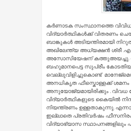
കർണാടക സംസ്ഥാനത്തെ വിവിധ 
വിദ്യാർത്ഥികൾക്ക് വിതരണം ചെ
ബാങ്കുകൾ അടിയന്തിരമായി നിറുത്ത
അഖിലേന്ത്യ അധ്യക്ഷൻ ശ്രീ .എ
അസോസിയേഷന് കത്തുഅയച്ചു. കേന
ബഹുമാനപെട്ട സുപ്രീം കോടതി
വെല്ലുവിളിച്ചുകൊണ്ട് മാനേജ്മെന്
അനധികൃത ഫീസ്കൊള്ളക്ക് ശമനം 
അനുയോജ്യമായിരിക്കും . വിവധ കോ
വിദ്യാർത്ഥികളുടെ കൈയിൽ നിന്
നിയന്ത്രണം ഉള്ളതാകുന്നു. എന
ഇല്ലാതെ പ്രതിവർഷം ഫീസനിരക്
വിദ്യാഭ്യാസ സ്ഥാപനങ്ങളിലും ഫീസ