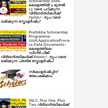
Scholarship 2026-
കേരളത്തിൽ 9 മുതൽ
12 വരെ പഠിക്കുന്ന
വിദ്യാർത്ഥികൾക്ക്
75000/- രൂപ വരെ
ലഭിക്കുന്ന സ്കോളർഷിപ്
Prathibha Scholarship
Programme-
2026,ApplicationProce
ss-Date,Documents-
കേരളത്തിലെ
ഡിഗ്രി,പിജി
വിദ്യാർത്ഥികൾക്ക് 60000/- രൂപ വരെ
ലഭിക്കുന്ന പ്രതിഭ സ്കോളർഷിപ്
സ്‌കോളർഷിപ്പിന്
അപേക്ഷിക്കാം
SSLC, Plus One ,Plus
Two വിദ്യാർത്ഥികൾക്ക്