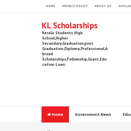
HOME
PRIVACY POLICY
ABOUT US
DISCLA
KL Scholarships
Kerala Students High
School,Higher
Secondary,Graduation,post
Graduation,Diploma,Professional,A
broad
Scholarships,Fellowship,Grant,Edu
cation Loan,
Home
Government News
Edu