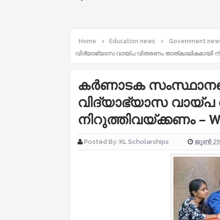
Home
Education news
Government new
വിദ്യാഭ്യാസ വായ്പ വിതരണം താത്കാലികമായി നി
കർണാടക സംസ്ഥാനത്
വിദ്യാഭ്യാസ വായ്പ
നിറുത്തിവയ്ക്കണം – W
ജൂൺ 29,
Posted By:
KL Scholarships