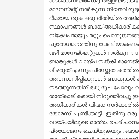
കടക്കെണിയിലേക്കു തള്ളിയിടുകയ
മാനേജ്‌മന്റ് നൽകുന്ന നിയമവിരുദ്
ഭീമമായ തുക ഒരു രീതിയിൽ അല്ല
സ്ഥാപനങ്ങൾ ബാങ്ക് അധികാരികള
നിക്ഷേപമായും മറ്റും പൊതുജനങ്ങളി
പുരോഗമനത്തിനു വേണ്ടിയാകണം ച
വഴി മാനേജ്മെന്റുകൾ നൽകുന്ന ന
ബാങ്കുകൾ വായ്പ നൽകി മാനേജ്മെന
വീഴരുത് എന്നും പ്രസ്തുത കത്തി
അവസാനിപ്പിക്കുവാൻ ബാങ്കുക
നടത്തുന്നതിന് ഒരു രൂപ പോലും 
താത്കാലികമായി നിറുത്തിവച്ചു
അധികാരികൾ വിവധ സർക്കാരിൽ സ
തോമസ് ചൂണ്ടിക്കാട്ടി . ഇതിനു 
വായ്പയിലൂടെ മാത്രം ഉപരിപഠനം 
പ്രയോജനം ചെയ്യുകയും , ബാങ്ക