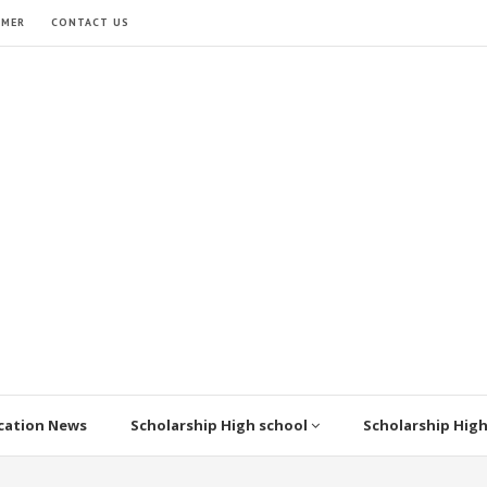
IMER
CONTACT US
cation News
Scholarship High school
Scholarship Hig