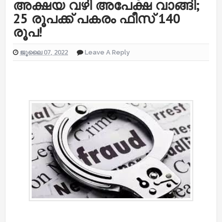
അക്ഷയ വഴി അപേക്ഷ വാങ്ങി;
25 രൂപക്ക് പകരം ഫീസ് 140
രൂപ!
ജൂലൈ 07, 2022
Leave A Reply