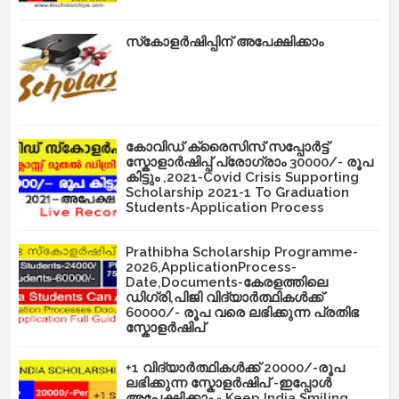
സ്‌കോളർഷിപ്പിന് അപേക്ഷിക്കാം
കോവിഡ് ക്രൈസിസ് സപ്പോർട്ട്
സ്കോളാർഷിപ്പ് പ്രോഗ്രാം 30000/- രൂപ
കിട്ടും ,2021-Covid Crisis Supporting
Scholarship 2021-1 To Graduation
Students-Application Process
Prathibha Scholarship Programme-
2026,ApplicationProcess-
Date,Documents-കേരളത്തിലെ
ഡിഗ്രി,പിജി വിദ്യാർത്ഥികൾക്ക്
60000/- രൂപ വരെ ലഭിക്കുന്ന പ്രതിഭ
സ്കോളർഷിപ്
+1 വിദ്യാർത്ഥികൾക്ക് 20000/-രൂപ
ലഭിക്കുന്ന സ്കോളർഷിപ് -ഇപ്പോൾ
അപേക്ഷിക്കാം - Keep India Smiling