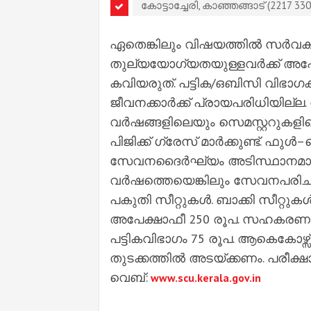
കോട്ടാച്ചേരി, കാഞ്ഞങ്ങാട് (2217 3
ഏതെങ്കിലും വിഷയത്തിൽ സർവ
തുല്യയോഗ്യതയുള്ളവർക്ക് അപേക്
കവിയരുത്. പട്ടിക/ഒബിസി വിഭാ
ജീവനക്കാർക്ക് പ്രായപരിധിയില്
വർഷങ്ങളിലെയും സെമസ്റ്ററുകളിലെ
പിജിക്ക് ഗ്രേസ് മാർക്കുണ്ട്. ഫ
സേവനദൈർഘ്യം അടിസ്ഥാനമാക്കി ഇ
വർഷത്തെയെങ്കിലും സേവനപരിചയം
പകുതി സീറ്റുകൾ. ‌ബാക്കി സീറ്റ
അപേക്ഷാഫീ 250 രൂപ. സഹകരണ സ
പട്ടികവിഭാഗം 75 രൂപ. ആകെകോഴ്സ്
തുടക്കത്തിൽ അടയ്ക്കണം. പരീക്
വെബ്:
www.scu.kerala.gov.in