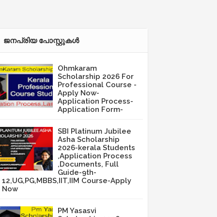
ജനപ്രിയ പോസ്റ്റുകള്‍‌
Ohmkaram
Scholarship 2026 For
Professional Course -
Apply Now-
Application Process-
Application Form-
SBI Platinum Jubilee
Asha Scholarship
2026-kerala Students
,Application Process
,Documents, Full
Guide-9th-
12,UG,PG,MBBS,IIT,IIM Course-Apply
Now
PM Yasasvi