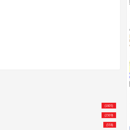
(1805)
(2309)
(338)