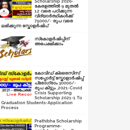
Scholarship 2026-
കേരളത്തിൽ 9 മുതൽ
12 വരെ പഠിക്കുന്ന
വിദ്യാർത്ഥികൾക്ക്
75000/- രൂപ വരെ
ലഭിക്കുന്ന സ്കോളർഷിപ്
സ്‌കോളർഷിപ്പിന്
അപേക്ഷിക്കാം
കോവിഡ് ക്രൈസിസ്
സപ്പോർട്ട് സ്കോളാർഷിപ്പ്
പ്രോഗ്രാം 30000/-
രൂപ കിട്ടും ,2021-Covid
Crisis Supporting
Scholarship 2021-1 To
Graduation Students-Application
Process
Prathibha Scholarship
Programme-