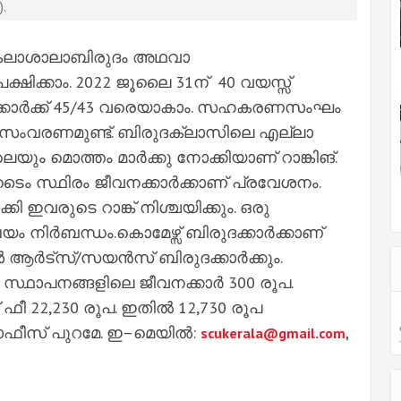
30).
കലാശാലാബിരുദം അഥവാ
ഷിക്കാം. 2022 ജൂലൈ 31ന് 40 വയസ്സ്
ഗക്കാർക്ക് 45/43 വരെയാകാം. സഹകരണസംഘം
ല. സംവരണമുണ്ട്. ബിരുദക്ലാസിലെ എല്ലാ
യും മൊത്തം മാർക്കു നോക്കിയാണ് റാങ്കിങ്.
ുൾ–ടൈം സ്ഥിരം ജീവനക്കാർക്കാണ് പ്രവേശനം.
വരുടെ റാങ്ക് നിശ്ചയിക്കും. ഒരു
 നിർബന്ധം.കൊമേഴ്സ് ബിരുദക്കാർക്കാണ്
ുകൾ ആർട്സ്/സയൻസ് ബിരുദക്കാർക്കും.
്ഥാപനങ്ങളിലെ ജീവനക്കാർ 300 രൂപ.
 ഫീ 22,230 രൂപ. ഇതിൽ 12,730 രൂപ
ഷാഫീസ് പുറമേ. ഇ–മെയിൽ:
scukerala@gmail.com
,