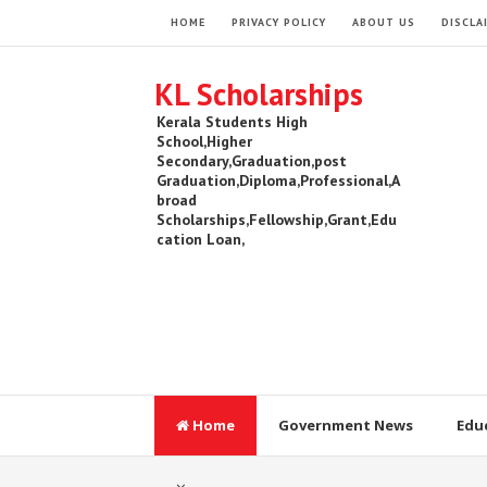
HOME
PRIVACY POLICY
ABOUT US
DISCLA
KL Scholarships
Kerala Students High
School,Higher
Secondary,Graduation,post
Graduation,Diploma,Professional,A
broad
Scholarships,Fellowship,Grant,Edu
cation Loan,
Home
Government News
Edu