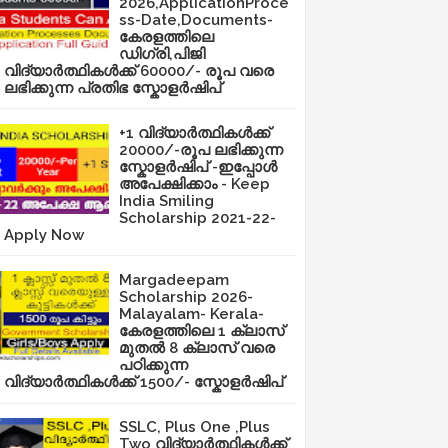
2026,ApplicationProce
ss-Date,Documents-
കേരളത്തിലെ
ഡിഗ്രി,പിജി
വിദ്യാർത്ഥികൾക്ക് 60000/- രൂപ വരെ
ലഭിക്കുന്ന പ്രതിഭ സ്കോളർഷിപ്
+1 വിദ്യാർത്ഥികൾക്ക്
20000/-രൂപ ലഭിക്കുന്ന
സ്കോളർഷിപ് -ഇപ്പോൾ
അപേക്ഷിക്കാം - Keep
India Smiling
Scholarship 2021-22-
Apply Now
Margadeepam
Scholarship 2026-
Malayalam- Kerala-
കേരളത്തിലെ 1 ക്ലാസ്
മുതൽ 8 ക്ലാസ് വരെ
പഠിക്കുന്ന
വിദ്യാർത്ഥികൾക്ക് 1500/- സ്കോളർഷിപ്
SSLC, Plus One ,Plus
Two വിദ്യാർത്ഥികൾക്ക്