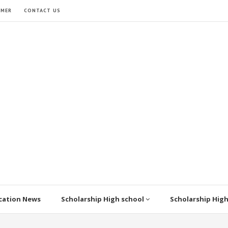
IMER
CONTACT US
cation News
Scholarship High school
Scholarship Hig