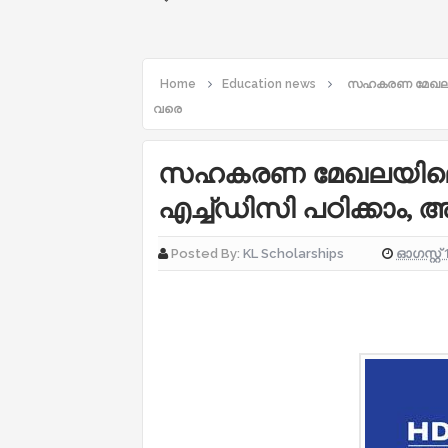
Home
Education news
സഹകരണ മേഖലയില
വരെ
സഹകരണ മേഖലയിലെ 
എച്ച്ഡിസി പഠിക്കാം,
ഓഗസ്റ്റ് 
Posted By:
KL Scholarships