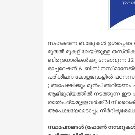
സഹകരണ ബാങ്കുകൾ ഉൾപ്പെടെ കോ
മുതൽ മുകളിലേയ്‌ക്കുള്ള തസ്‌
ബിരുദധാരികൾക്കു നേടാവുന്ന 
ഓപ്പറേഷൻ & ബിസിനസ് മാനേജ്‌മ
പരിശീലന കോളജുകളിൽ പഠനസൗകര്
; അപേക്ഷിക്കും മുൻപ് അറിയണ
ആഭിമുഖ്യത്തിൽ നടത്തുന്ന ഈ 
താൽപര്യമുള്ളവർക്ക് 31ന് വൈകി
അപേക്ഷയോടൊപ്പം നിർദിഷ്ടരേ
സ്ഥാപനങ്ങൾ (ഫോൺ നമ്പറുകൾ ബ്