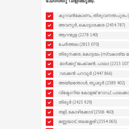
ചേർത്തു വിളിക്കുക).
കുറവൻകോണം, തിരുവനന്തപുരം (2
അവനൂർ, കൊട്ടാരക്കര (2454 787)
ആറന്മുള (2278 140)
ചേർത്തല (2813 070)
തിരുനക്കര, കോട്ടയം (സ്വകാര്യ മാന
മാർക്കറ്റ് ജംക്‌ഷൻ, പാലാ (2213 107
വടക്കൻ പറവൂർ (2447 866)
അയ്യന്തോൾ, തൃശൂർ (2389 402)
വിക്ടോറിയ കോളജ് റോഡ്, പാലക്കാട്
തിരൂർ (2423 929)
തളി, കോഴിക്കോട് (2306 460)
മണ്ണയാട്, തലശ്ശേരി (2354 065)