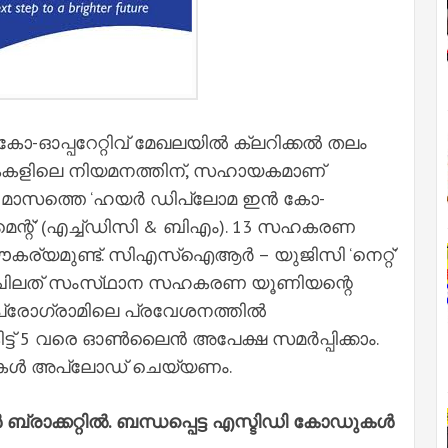
-ഓപ്പറേറ്റിവ് മേഖലയിൽ ക്ലറിക്കൽ തലം
തികകളിലെ നിയമനത്തിന്, സഹായകമാണ്
12 മാസത്തെ ‘ഹയർ ഡിപ്ലോമ ഇൻ കോ-
െന്റ്’ (എച്ച്ഡിസി & ബിഎം). 13 സഹകരണ
യമുണ്ട്. സിഎസ്‌ഐആർ – യുജിസി ‘നെറ്റ്’
ം ചിലത് സംസ്‌ഥാന സഹകരണ യൂണിയന്റെ
പ്രോഗ്രാമിലെ പ്രവേശനത്തിൽ
ട്ട് 5 വരെ ഓൺലൈൻ അപേക്ഷ സമർപ്പിക്കാം.
ഖകൾ അപ്‌ലോഡ് ചെയ്യണം.
രാക്കറ്റിൽ. ബന്ധപ്പെട്ട എസ്ടിഡി കോഡുകൾ