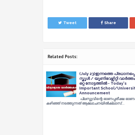
Tweet
Share
Related Posts:
(July 23)ഇന്നത്തെ പ്രധാനപ്പെട
സ്കൂൾ / യൂണിവേഴ്സിറ്റി വാർത
ഒറ്റ നോട്ടത്തിൽ - Today's
Important School/Universi
Announcement
പ്ലസ്ടുവിന്റെ ഓണപ്പരീക്ഷ ഓണ
കഴിഞ്ഞ്‌ നടത്തുന്നത് ആലോചനയിൽക്ലാസ്…