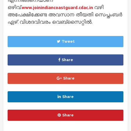
ഒഴിവ്.
വഴി
www.joinindiancoastguard.cdac.in
അപേക്ഷിക്കേണ്ട അവസാന തീയതി സെപ്തംബര്‍
ഏഴ്. വിശദവിവരം വെബ്സൈറ്റില്‍.
Tweet
Share
Share
Share
Share