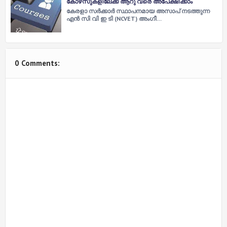
കോഴ്‌സുകളിലേക്ക് ആറു വരെ അപേക്ഷിക്കാം
കേരളാ സര്‍ക്കാർ സ്ഥാപനമായ അസാപ് നടത്തുന്ന
എന്‍ സി വി ഇ ടി (NCVET) അംഗീ…
0 Comments: