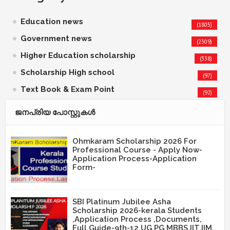
Education news
(1805)
Government news
(2309)
Higher Education scholarship
(338)
Scholarship High school
(97)
Text Book & Exam Point
(92)
ജനപ്രിയ പോസ്റ്റുകള്‍‌
Ohmkaram Scholarship 2026 For
Professional Course - Apply Now-
Application Process-Application
Form-
SBI Platinum Jubilee Asha
Scholarship 2026-kerala Students
,Application Process ,Documents,
Full Guide-9th-12,UG,PG,MBBS,IIT,IIM