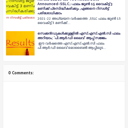
Announced-SSLC,-ഫലം ജൂൺ 15 വൈകിട്ട് 3
മണിക്ക് പ്രസിദ്ധീകരിക്കും ,എങ്ങനെ റിസൾട്ട്
പരിശോധിക്കാം
2021-22 അധ്യയന വർഷത്തെ ,SSLC ഫലം ജൂൺ 15
വൈകിട്ട് 3 മണിക്ക് …
സെക്കന്‍ഡുകള്‍ക്കുള്ളില്‍ എസ്.എസ്.എല്‍.സി ഫലം
അറിയാം; 'പി.ആര്‍.ഡി ലൈവ്' ആപ്പ് സജ്ജം
ഈ വര്‍ഷത്തെ എസ്.എസ്.എല്‍.സി ഫലം
പി.ആര്‍.ഡി ലൈവ് മൊബൈല്‍ ആപ്പിലൂട…
0 Comments: