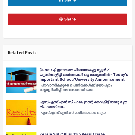
Share
Share
Related Posts:
(June 14)ഇന്നത്തെ പ്രധാനപ്പെട്ട സ്കൂൾ /
യൂണിവേഴ്സിറ്റി വാർത്തകൾ ഒറ്റ നോട്ടത്തിൽ - Today's
Important School/University Announcement
പ്രവാസികളുടെ പെണ്‍മക്കള്‍ക്ക് ദയാപുരം
സ്കോളര്‍ഷിപ്പ്; അവസാന തീയത…
എ​സ്.​എ​സ്.​എ​ല്‍.​സി ഫ​ലം ഇ​ന്ന്​; വൈ​കീ​ട്ട്​ നാ​ലു​ മു​ത​
ല്‍ ഫ​ല​മ​റി​യാം
എ​​​സ്.​​​എ​​​സ്.​​​എ​​​ല്‍.​​​സി പ​​​രീ​​​ക്ഷ​​​ഫ​​​ലം ബു​​​ധ​​…
Kerala SSLC,Plus Two Result Date