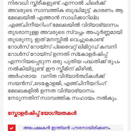
നിരവധി സ്ത്രീകളുണ്ട് .എന്നാൽ ചിലർക്ക്
അവരുടെ സാമ്പത്തിക ബുദ്ധിമുട്ട് കാരണം ആ
മേഖലയിൽ എത്താൻ സാധിക്കാറില്ല
.എഞ്ചിനീയറിംഗ് മേഖലയിൽ വിദ്യാഭ്യാസം
തുടരാനുള്ള അവരുടെ സ്വപ്നം അപൂർണ്ണമായി
തുടരുന്നു. ഇത് മനസ്സിൽ വെച്ചുകൊണ്ട്
റോൾസ് റോയ്‌സ് പ്രൈവറ്റ് ലിമിറ്റഡ് കമ്പനി
റോൾസ് റോയ്‌സ് ഉന്നതി സ്‌കോളർഷിപ്പ്
എന്നറിയപ്പെടുന്ന ഒരു പുതിയ പദ്ധതിക്ക് രൂപം
നൽകിയിട്ടുണ്ട് .ഈ സ്കീമിന് കീഴിൽ,
അർഹരായ വനിത വിദ്യാർത്ഥികൾക്ക്
സയൻസ് ,ടെക്നോളജി, എഞ്ചിനീയറിംഗ്
മേഖലകളിൽ ഉന്നത വിദ്യാഭ്യാസം
നേടുന്നതിന് സാമ്പത്തിക സഹായം നൽകും.
സ്കോളർഷിപ്പ് യോഗ്യതകൾ
അപേക്ഷകൻ ഇന്ത്യൻ പൗരനായിരിക്കണം.