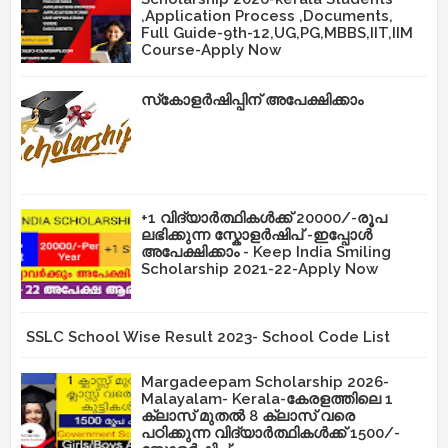
,Application Process ,Documents,
Full Guide-9th-12,UG,PG,MBBS,IIT,IIM
Course-Apply Now
സ്‌കോളർഷിപ്പിന് അപേക്ഷിക്കാം
+1 വിദ്യാർത്ഥികൾക്ക് 20000/-രൂപ
ലഭിക്കുന്ന സ്കോളർഷിപ് -ഇപ്പോൾ
അപേക്ഷിക്കാം - Keep India Smiling
Scholarship 2021-22-Apply Now
SSLC School Wise Result 2023- School Code List
Margadeepam Scholarship 2026-
Malayalam- Kerala-കേരളത്തിലെ 1
ക്ലാസ് മുതൽ 8 ക്ലാസ് വരെ
പഠിക്കുന്ന വിദ്യാർത്ഥികൾക്ക് 1500/-