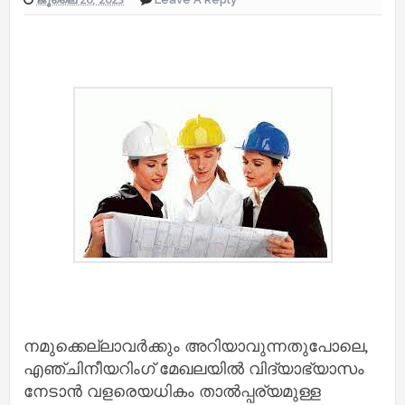
നമുക്കെല്ലാവർക്കും അറിയാവുന്നതുപോലെ,
എഞ്ചിനീയറിംഗ് മേഖലയിൽ വിദ്യാഭ്യാസം
നേടാൻ വളരെയധികം താൽപ്പര്യമുള്ള