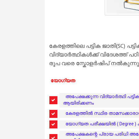
കേരളത്തിലെ പട്ടിക ജാതി(SC) പട്ടി
വിദ്യാർത്ഥികൾക്ക് വിദേശത്ത് പഠി
രൂപ വരെ സ്കോളർഷിപ് നൽകുന്നു( Unn
യോഗ്യത
അപേക്ഷക്കുന്ന വിദ്യാർത്ഥി പട്ട
ആയിരിക്കണം
കേരളത്തിൽ സ്ഥിര താമസക്കാര
യോഗ്യത പരീക്ഷയിൽ ( Degree ) 
അപേക്ഷകന്റെ പ്രായ പരിധി അപേക