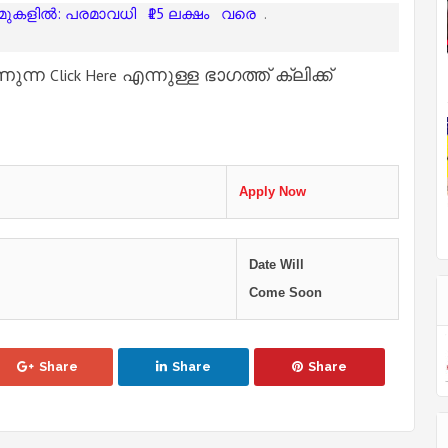
് മുകളിൽ: പരമാവധി
₹15 ലക്ഷം
വരെ
.
ണുന്ന
എന്നുള്ള ഭാഗത്ത് ക്ലിക്ക്
Click Here
Apply Now
e
Date Will
Come Soon
Share
Share
Share