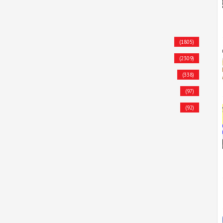
(1805)
(2309)
(338)
(97)
(92)