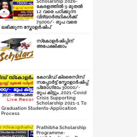
Scholarship 2026-
കേരളത്തിൽ 9 മുതൽ
12 വരെ പഠിക്കുന്ന
വിദ്യാർത്ഥികൾക്ക്
75000/- രൂപ വരെ
ലഭിക്കുന്ന സ്കോളർഷിപ്
സ്‌കോളർഷിപ്പിന്
അപേക്ഷിക്കാം
കോവിഡ് ക്രൈസിസ്
സപ്പോർട്ട് സ്കോളാർഷിപ്പ്
പ്രോഗ്രാം 30000/-
രൂപ കിട്ടും ,2021-Covid
Crisis Supporting
Scholarship 2021-1 To
Graduation Students-Application
Process
Prathibha Scholarship
Programme-