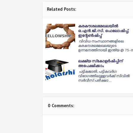
Related Posts:
കരകൗശലമേഖലയിൽ
ഒ.എൻ.ജി.സി. ഫെലോഷിപ്പ്,
ഇന്റേൺഷിപ്പ്
വിവിധ സംസ്ഥാനങ്ങളിലെ
കരകൗശലമേഖലയുടെ
ഉന്നമനത്തിനായി ഇന്ത്യ @ 75-
ലക്ഷ്യ സ്‌കോളർഷിപ്പിന്
അപേക്ഷിക്കാം
പട്ടികജാതി, പട്ടികവർഗ
വിഭാഗത്തിലുള്ളവർക്ക് സിവിൽ
സർവീസ് പരീക്ഷാ …
0 Comments: