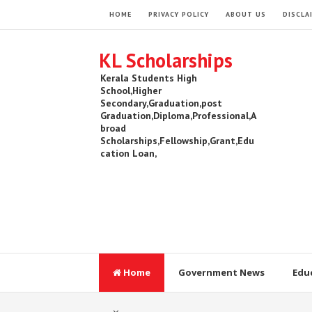
HOME
PRIVACY POLICY
ABOUT US
DISCLA
KL Scholarships
Kerala Students High
School,Higher
Secondary,Graduation,post
Graduation,Diploma,Professional,A
broad
Scholarships,Fellowship,Grant,Edu
cation Loan,
Home
Government News
Edu