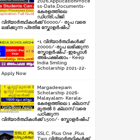
2026,ApplicationProce
ss-Date,Documents-
കേരളത്തിലെ
ഡിഗ്രി,പിജി
വിദ്യാർത്ഥികൾക്ക് 60000/- രൂപ വരെ
ലഭിക്കുന്ന പ്രതിഭ സ്കോളർഷിപ്
+1 വിദ്യാർത്ഥികൾക്ക്
20000/-രൂപ ലഭിക്കുന്ന
സ്കോളർഷിപ് -ഇപ്പോൾ
അപേക്ഷിക്കാം - Keep
India Smiling
Scholarship 2021-22-
Apply Now
Margadeepam
Scholarship 2026-
Malayalam- Kerala-
കേരളത്തിലെ 1 ക്ലാസ്
മുതൽ 8 ക്ലാസ് വരെ
പഠിക്കുന്ന
വിദ്യാർത്ഥികൾക്ക് 1500/- സ്കോളർഷിപ്
SSLC, Plus One ,Plus
Two വിദ്യാർത്ഥികൾക്ക്