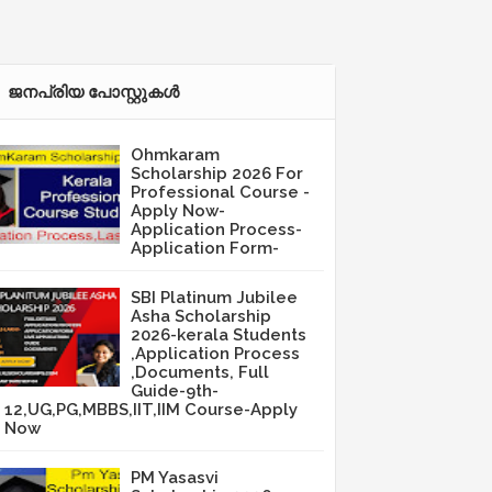
ജനപ്രിയ പോസ്റ്റുകള്‍‌
Ohmkaram
Scholarship 2026 For
Professional Course -
Apply Now-
Application Process-
Application Form-
SBI Platinum Jubilee
Asha Scholarship
2026-kerala Students
,Application Process
,Documents, Full
Guide-9th-
12,UG,PG,MBBS,IIT,IIM Course-Apply
Now
PM Yasasvi