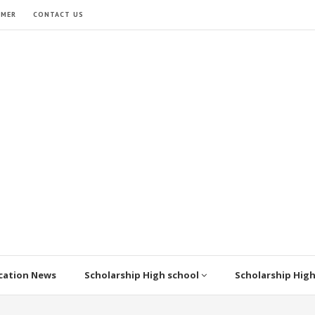
IMER
CONTACT US
cation News
Scholarship High school
Scholarship Hig