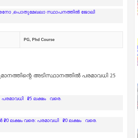
ാരനോ ,പൊതുമേഖലാ സ്ഥാപനത്തിൽ ജോലി
ല
PG, Phd Course
മാനത്തിന്റെ അടിസ്ഥാനത്തിൽ പരമാവധി 25
െ: പരമാവധി
₹25 ലക്ഷം
വരെ.
ൽ ₹20 ലക്ഷം വരെ: പരമാവധി
₹20 ലക്ഷം
വരെ.