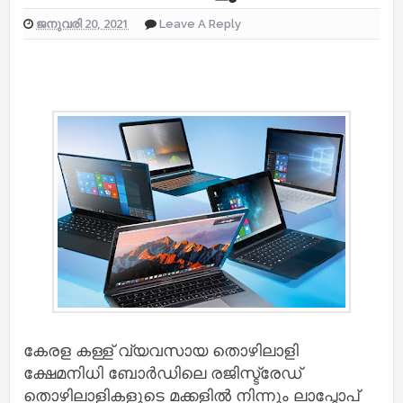
ജനുവരി 20, 2021
Leave A Reply
കേരള കള്ള് വ്യവസായ തൊഴിലാളി
ക്ഷേമനിധി ബോർഡിലെ രജിസ്ട്രേഡ്
തൊഴിലാളികളുടെ മക്കളിൽ നിന്നും ലാപ്ടോപ്