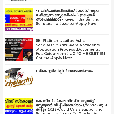
+1 വിദ്യാർത്ഥികൾക്ക് 20000/-രൂപ
ലഭിക്കുന്ന സ്കോളർഷിപ് -ഇപ്പോൾ
അപേക്ഷിക്കാം - Keep India Smiling
Scholarship 2021-22-Apply Now
SBI Platinum Jubilee Asha
Scholarship 2026-kerala Students
,Application Process ,Documents,
Full Guide-9th-12,UG,PG,MBBS,IIT,IIM
Course-Apply Now
സ്‌കോളർഷിപ്പിന് അപേക്ഷിക്കാം
കോവിഡ് ക്രൈസിസ് സപ്പോർട്ട്
സ്കോളാർഷിപ്പ് പ്രോഗ്രാം 30000/- രൂപ
കിട്ടും ,2021-Covid Crisis Supporting
Scholarship 2021-1 To Graduation