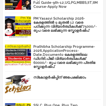
Full Guide-9th-12,UG,PG,MBBS,IIT,IIM
Course-Apply Now
PM Yasasvi Scholarship 2026-
കേരളത്തിൽ 9 മുതൽ 12 വരെ
പഠിക്കുന്ന വിദ്യാർത്ഥികൾക്ക് 75000/-
രൂപ വരെ ലഭിക്കുന്ന സ്കോളർഷിപ്
Prathibha Scholarship Programme-
2026,ApplicationProcess-
Date,Documents-കേരളത്തിലെ
ഡിഗ്രി,പിജി വിദ്യാർത്ഥികൾക്ക്
60000/- രൂപ വരെ ലഭിക്കുന്ന പ്രതിഭ
സ്കോളർഷിപ്
സ്‌കോളർഷിപ്പിന് അപേക്ഷിക്കാം
SSLC, Plus One ,Plus Two