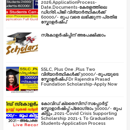
2026,ApplicationProcess-
Date,Documents-കേരളത്തിലെ
ഡിഗ്രി,പിജി വിദ്യാർത്ഥികൾക്ക്
60000/- രൂപ വരെ ലഭിക്കുന്ന പ്രതിഭ
സ്കോളർഷിപ്
സ്‌കോളർഷിപ്പിന് അപേക്ഷിക്കാം
SSLC, Plus One ,Plus Two
വിദ്യാർത്ഥികൾക്ക് 30000/-രൂപയുടെ
സ്കോളർഷിപ്-Dr Rajendra Prasad
Foundation Scholarship-Apply Now
കോവിഡ് ക്രൈസിസ് സപ്പോർട്ട്
സ്കോളാർഷിപ്പ് പ്രോഗ്രാം 30000/- രൂപ
കിട്ടും ,2021-Covid Crisis Supporting
Scholarship 2021-1 To Graduation
Students-Application Process