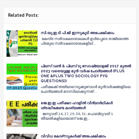
Related Posts:
സി.യു.ഇ.ടി പി.ജി ഇന്നുകൂടി അപേക്ഷിക്കാം
കേന്ദ്ര സർവകലാശാലകള്‍ ഉള്‍പ്പെടെ രാജ്യത്തെ
പ്രമുഖ സർവകലാശാലകളില്…
പ്ലസ് വൺ & പ്ലസ് ടു സോഷ്യോളജി 2017 മുതൽ
2023 വരെയുള്ള മുൻ വർഷ ചോദ്യങ്ങൾ (PLUS
ONE &PLUS TWO SOCIOLOGY PYQ
QUESTIONS))
പരീക്ഷക്ക് തയ്യാറെടുക്കുമ്പോൾ മുൻവർഷങ്ങളിലെ
ചോദ്യങ്ങൾ മനസിലാക്കുന്നത് …
ജെ.ഇ.ഇ പരീക്ഷാ ഹാളില്‍ വിദ്യാർഥികള്‍
ശ്രദ്ധിക്കേണ്ട കാര്യങ്ങൾ
ജനുവരി 24, 27, 29, 30, 31, ഫെബ്രുവരി 1
തീയതികളിലായാണ് ജെ.ഇ…
വിവിധ കോഴ്‌സുകൾക്ക് അപേക്ഷിക്കാം