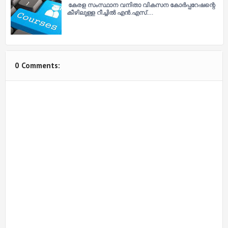
കേരള സംസ്ഥാന വനിതാ വികസന കോർപ്പറേഷന്റെ
കീഴിലുള്ള റീച്ചിൽ എൻ.എസ്.…
0 Comments: