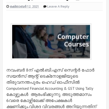
ഒക്‌ടോബർ 12, 2021
Leave A Reply
നവംബർ 8ന് എൽ.ബി.എസ് സെന്റർ ഫോർ
സയൻസ് ആന്റ് ടെക്‌നോളജിയുടെ
തിരുവനന്തപുരം ഹെഡ് ഓഫീസിൽ
Computerised Financial Accounting & GST Using Tally
കോഴ്സുകൾ ആരംഭിക്കുന്നു. അടുത്തമാസം
6വരെ കോഴ്സിലേക്ക് അപേക്ഷകൾ
ക്ഷണിക്കും.വിശദ വിവരങ്ങൾ അറിയുന്നതിന്