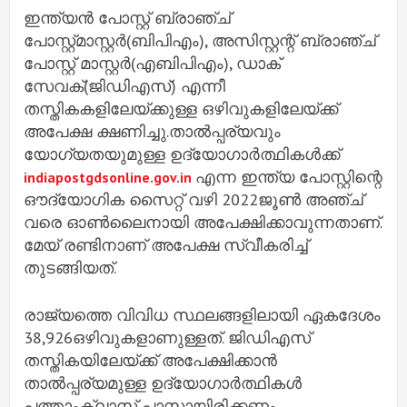
ഇന്ത്യന്‍ പോസ്റ്റ് ബ്രാഞ്ച്
പോസ്റ്റ്മാസ്റ്റര്‍(ബിപിഎം), അസിസ്റ്റന്റ് ബ്രാഞ്ച്
പോസ്റ്റ് മാസ്റ്റര്‍(എബിപിഎം), ഡാക്
സേവക്(ജി‌ഡിഎസ്) എന്നീ
തസ്തികകളിലേയ്ക്കുള്ള ഒഴിവുകളിലേയ്ക്ക്
അപേക്ഷ ക്ഷണിച്ചു.താല്‍പ്പര്യവും
യോഗ്യതയുമുള്ള ഉദ്യോഗാര്‍ത്ഥികള്‍ക്ക്
എന്ന ഇന്ത്യ പോസ്റ്റിന്റെ
indiapostgdsonline.gov.in
ഔദ്യോഗിക സൈറ്റ് വഴി 2022ജൂണ്‍ അഞ്ച്
വരെ ഓണ്‍ലൈനായി അപേക്ഷിക്കാവുന്നതാണ്.
മേയ് രണ്ടിനാണ് അപേക്ഷ സ്വീകരിച്ച്‌
തുടങ്ങിയത്.
രാജ്യത്തെ വിവിധ സ്ഥലങ്ങളിലായി ഏകദേശം
38,926ഒഴിവുകളാണുള്ളത്. ജിഡിഎസ്
തസ്തികയിലേയ്ക്ക് അപേക്ഷിക്കാന്‍
താല്‍പ്പര്യമുള്ള ഉദ്യോഗാര്‍ത്ഥികള്‍
പത്താംക്ലാസ് പാസായിരിക്കണം.