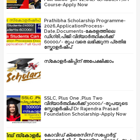
Course-Apply Now
Prathibha Scholarship Programme-
2026,ApplicationProcess-
Date,Documents-കേരളത്തിലെ
ഡിഗ്രി,പിജി വിദ്യാർത്ഥികൾക്ക്
60000/- രൂപ വരെ ലഭിക്കുന്ന പ്രതിഭ
സ്കോളർഷിപ്
സ്‌കോളർഷിപ്പിന് അപേക്ഷിക്കാം
SSLC, Plus One ,Plus Two
വിദ്യാർത്ഥികൾക്ക് 30000/-രൂപയുടെ
സ്കോളർഷിപ്-Dr Rajendra Prasad
Foundation Scholarship-Apply Now
കോവിഡ് ക്രൈസിസ് സപ്പോർട്ട്