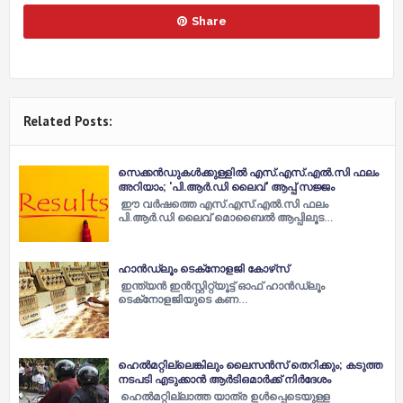
Share
Related Posts:
സെക്കന്‍ഡുകള്‍ക്കുള്ളില്‍ എസ്.എസ്.എല്‍.സി ഫലം
അറിയാം; 'പി.ആര്‍.ഡി ലൈവ്' ആപ്പ് സജ്ജം
ഈ വര്‍ഷത്തെ എസ്.എസ്.എല്‍.സി ഫലം
പി.ആര്‍.ഡി ലൈവ് മൊബൈല്‍ ആപ്പിലൂട…
ഹാന്‍ഡ്‌ലൂം ടെക്‌നോളജി കോഴ്‌സ്
ഇന്ത്യന്‍ ഇന്‍സ്റ്റിറ്റ്യൂട്ട് ഓഫ് ഹാന്‍ഡ്‌ലൂം
ടെക്‌നോളജിയുടെ കണ…
ഹെല്‍മറ്റില്ലെങ്കിലും ലൈസന്‍സ് തെറിക്കും; കടുത്ത
നടപടി എടുക്കാന്‍ ആര്‍ടിഒമാര്‍ക്ക് നിര്‍ദേശം
ഹെല്‍മറ്റില്ലാത്ത യാത്ര ഉള്‍പ്പെടെയുള്ള