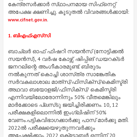
കേന്ദ്രസർക്കാർ സ്‌ഥാപനമായ സിഫ്‌നെറ്റ്
അപേക്ഷ ക്ഷണിച്ചു. കൂടുതൽ വിവരങ്ങൾക്കായി:
.
www.cifnet.gov.in
1. ബിഎഫ്എസ്‌സി
ബാച്‌ലർ ഓഫ് ഫിഷറി സയൻസ് (നോട്ടിക്കൽ
സയൻസ്), 4 വർഷ കോഴ്സ്. ഷിപ്പിങ് ഡയറക്‌ടർ
ജനറലിന്റെ അംഗീകാരമുണ്ട്. ബിരുദം
നൽകുന്നത് കൊച്ചി ശാസ്‌ത്ര സാങ്കേതിക
സർവകലാശാല. മാത്‌സ്/ഫിസിക്സ്/കെമിസ്ട്രി
അഥവാ ബയോളജി/ഫിസിക്സ്/ കെമിസ്ട്രി
എന്നിവയിലോരോന്നിനും 50% വീതമെങ്കിലും
മാർക്കോടെ പ്ലസ്‌ടു ജയിച്ചിരിക്കണം. 10, 12
പരീക്ഷകളിലൊന്നിൽ ഇംഗ്ലിഷിന് 50%
വേണം.പട്ടികവിഭാഗക്കാർക്കു പാസ് മാർക്കു മതി.
2022ൽ പരീക്ഷയെഴുതുന്നവർക്കും
അപേക്ഷിക്കാം. 2022 ഒക്‌ടോബർ ഒന്നിന് 20