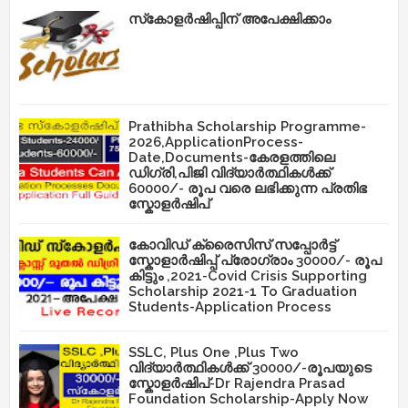
സ്‌കോളർഷിപ്പിന് അപേക്ഷിക്കാം
Prathibha Scholarship Programme-
2026,ApplicationProcess-
Date,Documents-കേരളത്തിലെ
ഡിഗ്രി,പിജി വിദ്യാർത്ഥികൾക്ക്
60000/- രൂപ വരെ ലഭിക്കുന്ന പ്രതിഭ
സ്കോളർഷിപ്
കോവിഡ് ക്രൈസിസ് സപ്പോർട്ട്
സ്കോളാർഷിപ്പ് പ്രോഗ്രാം 30000/- രൂപ
കിട്ടും ,2021-Covid Crisis Supporting
Scholarship 2021-1 To Graduation
Students-Application Process
SSLC, Plus One ,Plus Two
വിദ്യാർത്ഥികൾക്ക് 30000/-രൂപയുടെ
സ്കോളർഷിപ്-Dr Rajendra Prasad
Foundation Scholarship-Apply Now