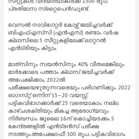
സീറ്റുകൾ. വിദ്യാർഥികൾക്ക് 1500 രൂപ
പ്രതിമാസ സ്‌റ്റൈപെൻഡുണ്ട്.
വെസൽ നാവിഗേറ്റർ കോഴ്സ് ജയിച്ചവർക്ക്
ബിഎഫ്എസ്‌സി (എൻഎസ്) രണ്ടാം വർഷ
ക്ലാസിലെ 5 സീറ്റുകളിലേക്ക് ലാറ്ററൽ
എൻട്രിയും കിട്ടാം.
മാത്‌സിനും സയൻസിനും 40% വീതമെങ്കിലും
മാർക്കോടെ പത്താം ക്ലാസ് ജയിച്ചവർക്ക്
അപേക്ഷിക്കാം. 2022ൽ
പരീക്ഷയെഴുതുന്നവരെയും പരിഗണിക്കും. 2022
ഓഗസ്‌റ്റ് ഒന്നിന് 15–20 വയസ്സ്.
പട്ടികവിഭാഗക്കാർക്ക് 25 വരെയാകാം. നല്ല
കാഴ്‌ചശക്‌തിയും മികച്ച ആരോഗ്യവും
നിർബന്ധം. ജൂലൈ 16ന് കൊച്ചിയടക്കം 5
കേന്ദ്രങ്ങളിൽ എൻട്രൻസ് പരീക്ഷ
നടത്തും.അപേക്ഷാഫീ 300 രൂപ. പട്ടികവിഭാഗം