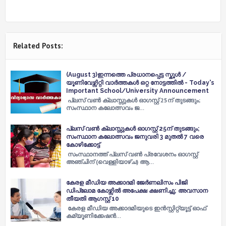
Related Posts:
(August 3)ഇന്നത്തെ പ്രധാനപ്പെട്ട സ്കൂൾ /
യൂണിവേഴ്സിറ്റി വാർത്തകൾ ഒറ്റ നോട്ടത്തിൽ - Today's
Important School/University Announcement
പ്ലസ് വൺ ക്ലാസ്സുകള്‍ ഓഗസ്റ്റ് 25ന് തുടങ്ങും;
സംസ്ഥാന കലോത്സവം ജ…
പ്ലസ് വൺ ക്ലാസ്സുകള്‍ ഓഗസ്റ്റ് 25ന് തുടങ്ങും;
സംസ്ഥാന കലോത്സവം ജനുവരി 3 മുതല്‍ 7 വരെ
കോഴിക്കോട്ട്
സംസ്ഥാനത്ത് പ്ലസ് വണ്‍ പ്രവേശനം ഓഗസ്റ്റ്
അഞ്ചിന് (വെള്ളിയാഴ്ച) ആ…
കേരള മീഡിയ അക്കാദമി ജേര്‍ണലിസം പിജി
ഡിപ്ലോമ കോഴ്സിൽ അപേക്ഷ ക്ഷണിച്ചു; അവസാന
തീയതി ആ​ഗസ്റ്റ് 10
കേരള മീഡിയ അക്കാദമിയുടെ ഇന്‍സ്റ്റിറ്റ്യൂട്ട് ഓഫ്
കമ്യൂണിക്കേഷന്‍…