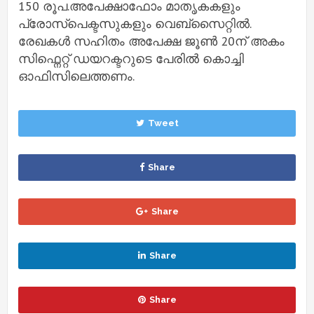
150 രൂപ.അപേക്ഷാഫോം മാതൃകകളും
പ്രോസ്പെക്ടസുകളും വെബ്സൈറ്റിൽ.
രേഖകൾ സഹിതം അപേക്ഷ ജൂൺ 20ന് അകം
സിഫ്നെറ്റ് ഡയറക്ടറുടെ പേരിൽ കൊച്ചി
ഓഫിസിലെത്തണം.
Tweet
Share
Share
Share
Share