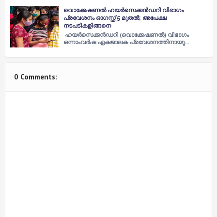
വൊക്കേഷണൽ ഹയർസെക്കൻഡറി വിഭാഗം
പ്രവേശനം ഓഗസ്റ്റ് 5 മുതൽ; അപേക്ഷ
നടപടികളിങ്ങനെ
ഹയർസെക്കൻഡറി (വൊക്കേഷണൽ) വിഭാഗം
ഒന്നാംവർഷ ഏകജാലക പ്രവേശനത്തിനായു…
0 Comments: