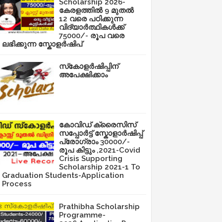
Scholarship 2026-
കേരളത്തിൽ 9 മുതൽ
12 വരെ പഠിക്കുന്ന
വിദ്യാർത്ഥികൾക്ക്
75000/- രൂപ വരെ
ലഭിക്കുന്ന സ്കോളർഷിപ്
സ്‌കോളർഷിപ്പിന്
അപേക്ഷിക്കാം
കോവിഡ് ക്രൈസിസ്
സപ്പോർട്ട് സ്കോളാർഷിപ്പ്
പ്രോഗ്രാം 30000/-
രൂപ കിട്ടും ,2021-Covid
Crisis Supporting
Scholarship 2021-1 To
Graduation Students-Application
Process
Prathibha Scholarship
Programme-