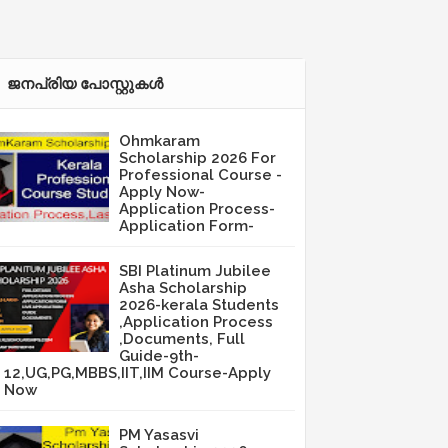
ജനപ്രിയ പോസ്റ്റുകള്‍‌
Ohmkaram
Scholarship 2026 For
Professional Course -
Apply Now-
Application Process-
Application Form-
SBI Platinum Jubilee
Asha Scholarship
2026-kerala Students
,Application Process
,Documents, Full
Guide-9th-
12,UG,PG,MBBS,IIT,IIM Course-Apply
Now
PM Yasasvi