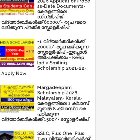
2026,ApplicationProce
ss-Date,Documents-
കേരളത്തിലെ
ഡിഗ്രി,പിജി
വിദ്യാർത്ഥികൾക്ക് 60000/- രൂപ വരെ
ലഭിക്കുന്ന പ്രതിഭ സ്കോളർഷിപ്
+1 വിദ്യാർത്ഥികൾക്ക്
20000/-രൂപ ലഭിക്കുന്ന
സ്കോളർഷിപ് -ഇപ്പോൾ
അപേക്ഷിക്കാം - Keep
India Smiling
Scholarship 2021-22-
Apply Now
Margadeepam
Scholarship 2026-
Malayalam- Kerala-
കേരളത്തിലെ 1 ക്ലാസ്
മുതൽ 8 ക്ലാസ് വരെ
പഠിക്കുന്ന
വിദ്യാർത്ഥികൾക്ക് 1500/- സ്കോളർഷിപ്
SSLC, Plus One ,Plus
Two വിദ്യാർത്ഥികൾക്ക്