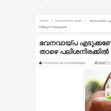
Home
Government news
ഭവനവായ്പ എടു
നല്‍കുന്ന ബാങ്കുകള്‍
ഭവനവായ്പ എടുക്കണോ
താഴെ പലിശനിരക്കില്‍ 
മേയ് 19,
Posted By:
KL Scholarships