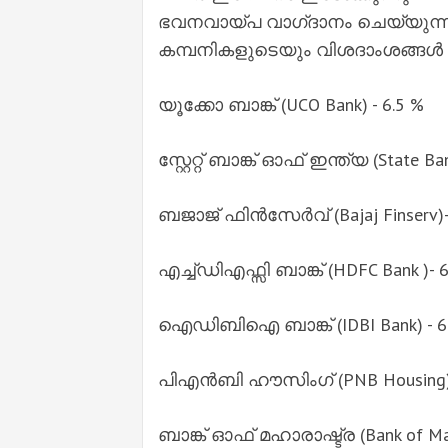
ഭവനവായ്പ വാഗ്‌ദാനം ചെയ്യുന്
കമ്പനികളുടെയും വിശദാംശങ്ങള്‍
യൂക്കോ ബാങ്ക് (UCO Bank) - 6.5 %
സ്റ്റേറ്റ് ബാങ്ക് ഓഫ് ഇന്ത്യ (State Ba
ബജാജ് ഫിന്‍സേര്‍വ് (Bajaj Finserv)-
എച്ച്‌‍ഡിഎഫ്സി ബാങ്ക് (HDFC Bank )- 
ഐഡിബിഐ ബാങ്ക് (IDBI Bank) - 6
പിഎന്‍ബി ഹൗസിംഗ് (PNB Housing) 
ബാങ്ക് ഓഫ് മഹാരാഷ്ട്ര (Bank of Mah