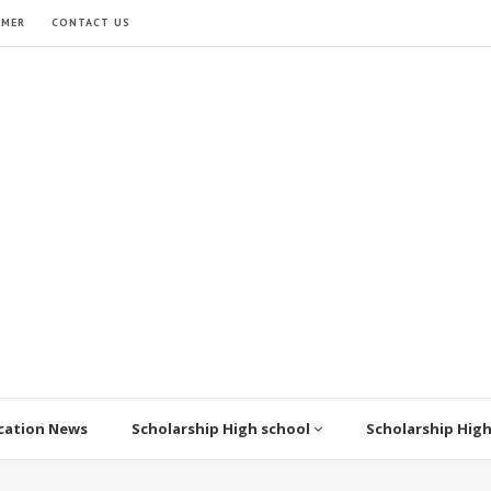
IMER
CONTACT US
cation News
Scholarship High school
Scholarship Hig