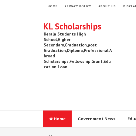
HOME
PRIVACY POLICY
ABOUT US
DISCLA
KL Scholarships
Kerala Students High
School,Higher
Secondary,Graduation,post
Graduation,Diploma,Professional,A
broad
Scholarships,Fellowship,Grant,Edu
cation Loan,
Home
Government News
Edu