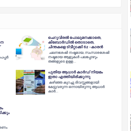
ചെറുവിരൽ പോലുമനക്കാതെ,
സന
കീബോർഡിൽ തൊടാതെ,
ചിന്തകളെ ട്വീറ്റാക്കി 62 -കാരൻ
ചലനശേഷി നഷ്ടമായ, സംസാരശേഷി
നഷ്ടമായ ആളുകൾ പലപ്പോഴും
പ്പര്‍
തങ്ങളുടെ ഉള്ള…
പുതിയ ആധാർ കാർഡ് നിയമം
ഇതാ എത്തിയിരിക്കുന്നു
കഴിഞ്ഞ കുറച്ചു ദിവസ്സങ്ങളായി
കേട്ടുവരുന്ന ഒന്നായിരുന്നു ആധാർ
കാർ…
രം
ിക്കും
്രണം