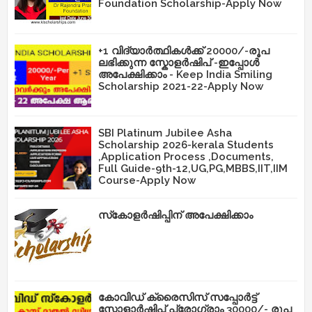
Foundation Scholarship-Apply Now
+1 വിദ്യാർത്ഥികൾക്ക് 20000/-രൂപ
ലഭിക്കുന്ന സ്കോളർഷിപ് -ഇപ്പോൾ
അപേക്ഷിക്കാം - Keep India Smiling
Scholarship 2021-22-Apply Now
SBI Platinum Jubilee Asha
Scholarship 2026-kerala Students
,Application Process ,Documents,
Full Guide-9th-12,UG,PG,MBBS,IIT,IIM
Course-Apply Now
സ്‌കോളർഷിപ്പിന് അപേക്ഷിക്കാം
കോവിഡ് ക്രൈസിസ് സപ്പോർട്ട്
സ്കോളാർഷിപ്പ് പ്രോഗ്രാം 30000/- രൂപ