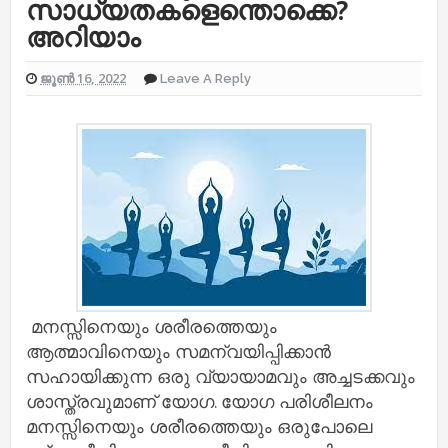
സാധ്യതകളെന്തൊക്കെ?
അറിയാം
ജൂൺ 16, 2022
Leave A Reply
മനസ്സിനെയും ശരീരത്തെയും
ആത്മാവിനെയും സമന്വയിപ്പിക്കാൻ
സഹായിക്കുന്ന ഒരു വ്യായാമവും അച്ചടക്കവും
ശാസ്ത്രവുമാണ് യോഗ. യോ​ഗ പരിശീലനം
മനസ്സിനെയും ശരീരത്തെയും ഒരുപോലെ