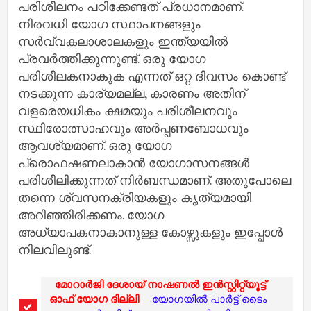
പരിശീലനം പഠിക്കേണ്ടത് പ്രധാനമാണ്.
നിരവധി യോഗ സ്ഥാപനങ്ങളും
സർവ്വകലാശാലകളും ഇന്ത്യയിൽ
പ്രവർത്തിക്കുന്നുണ്ട്. ഒരു യോഗ
പരിശീലകനാകുക എന്നത് ഒറ്റ ദിവസം കൊണ്ട്
നടക്കുന്ന കാര്യമല്ല, കാരണം അതിന്
വളരെയധികം ക്ഷമയും പരിശീലനവും
സ്ഥിരോത്സാഹവും അർപ്പണബോധവും
ആവശ്യമാണ്. ഒരു യോഗ
പ്രൊഫഷണലാകാൻ യോഗാസനങ്ങൾ
പരിശീലിക്കുന്നത് നിർബന്ധമാണ്. അതുപോലെ
തന്നെ ശ്വസനക്രിയകളും കൃത്യമായി
അറിഞ്ഞിരിക്കണം. യോ​ഗ
അധ്യാപകനാകാനുള്ള കോഴ്സുകളും ഇപ്പോൾ
നിലവിലുണ്ട്.
മോറാർജി ദേശായ് നാഷണൽ ഇൻസ്റ്റിറ്റ്യൂട്ട്
ഓഫ് യോ​ഗ ദില്ലി
.യോ​ഗയിൽ പാർട്ട് ടൈം