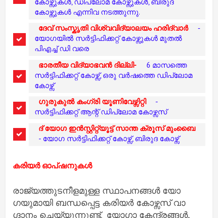
കോഴ്സുകൾ, ഡിപ്ലോമ കോഴ്സുകൾ, ബിരുദ
കോഴ്സുകൾ എന്നിവ നടത്തുന്നു.
ദേവ് സംസ്കൃതി ​​വിശ്വവിദ്യാലയം ഹരിദ്വാർ
-
യോ​ഗയിൽ സർട്ടിഫിക്കറ്റ് കോഴ്സുകൾ മുതൽ
പിഎച്ച് ഡി വരെ
ഭാരതീയ വിദ്യാഭവൻ ദില്ലി-
6 മാസത്തെ
സർട്ടിഫിക്കറ്റ് കോഴ്സ്, ഒരു വർഷത്തെ ഡിപ്ലോമ
കോഴ്സ്
ഗുരുകുൽ കംഗ്രി യൂണിവേഴ്സിറ്റി
-
സർട്ടിഫിക്കറ്റ് ആന്റ് ഡിപ്ലോമ കോഴ്സസ്
ദ് യോ​ഗ ഇൻസ്റ്റിറ്റ്യൂട്ട് സാന്ത ക്രൂസ് മുംബൈ
- യോ​ഗ സർട്ടിഫിക്കറ്റ് കോഴ്സ്, ബിരുദ കോഴ്സ്
കരിയർ ഓപ്ഷനുകൾ
രാജ്യത്തുടനീളമുള്ള സ്ഥാപനങ്ങൾ യോ​
ഗയുമായി ബന്ധപ്പെട്ട കരിയർ കോഴ്സസ് വാ​
ഗ്ദാനം ചെയ്യുന്നുണ്ട്. യോഗാ കേന്ദ്രങ്ങൾ,