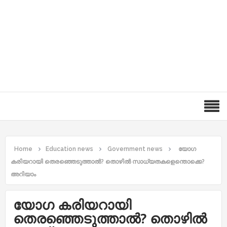
Home
Education news
Government news
യോ​ഗ
കരിയറായി തെരഞ്ഞെടുത്താൽ? തൊഴിൽ സാധ്യതകളെന്തൊക്കെ?
അറിയാം
യോ​ഗ കരിയറായി
തെരഞ്ഞെടുത്താൽ? തൊഴിൽ