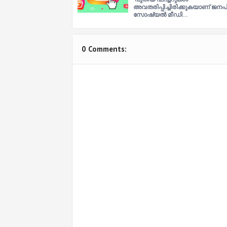
അവതരിപ്പിച്ചിരിക്കുകയാണ് ജനപ
സോഷ്യല്‍ മീഡി…
0 Comments: