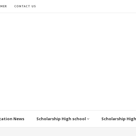
IMER
CONTACT US
cation News
Scholarship High school
Scholarship Hig