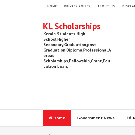
HOME
PRIVACY POLICY
ABOUT US
DISCLA
KL Scholarships
Kerala Students High
School,Higher
Secondary,Graduation,post
Graduation,Diploma,Professional,A
broad
Scholarships,Fellowship,Grant,Edu
cation Loan,
Home
Government News
Edu