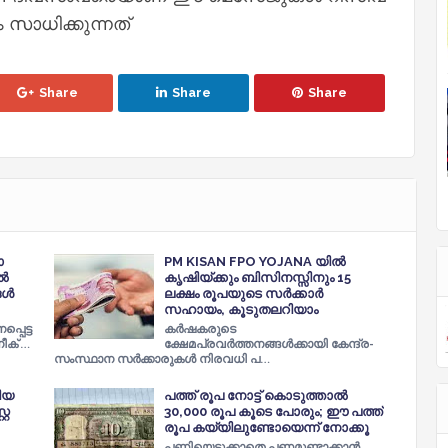
സാധിക്കുന്നത്
Share
Share
Share
ോ
PM KISAN FPO YOJANA യിൽ
്‍
കൃഷിയ്ക്കും ബിസിനസ്സിനും 15
ള്‍
ലക്ഷം രൂപയുടെ സർക്കാർ
സഹായം, കൂടുതലറിയാം
്പെട്ട
കർഷകരുടെ
ീക് …
ക്ഷേമപ്രവർത്തനങ്ങൾക്കായി കേന്ദ്ര-
സംസ്ഥാന സർക്കാരുകൾ നിരവധി പ…
തിയ
പത്ത് രൂപ നോട്ട് കൊടുത്താല്‍
റ​
30,000 രൂപ കൂടെ പോരും; ഈ പത്ത്
രൂപ കയ്യിലുണ്ടോയെന്ന് നോക്കൂ
പണിയെടുക്കാതെ പണമുണ്ടാക്കാന്‍