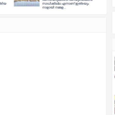
്രിയ
സാധിക്കില്ല എന്നാണ് ഇത്രയും
നാളായി നമ്മള…