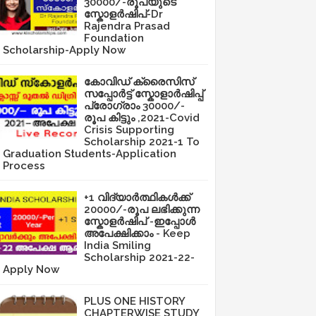
30000/-രൂപയുടെ
സ്കോളർഷിപ്-Dr
Rajendra Prasad
Foundation
Scholarship-Apply Now
കോവിഡ് ക്രൈസിസ്
സപ്പോർട്ട് സ്കോളാർഷിപ്പ്
പ്രോഗ്രാം 30000/-
രൂപ കിട്ടും ,2021-Covid
Crisis Supporting
Scholarship 2021-1 To
Graduation Students-Application
Process
+1 വിദ്യാർത്ഥികൾക്ക്
20000/-രൂപ ലഭിക്കുന്ന
സ്കോളർഷിപ് -ഇപ്പോൾ
അപേക്ഷിക്കാം - Keep
India Smiling
Scholarship 2021-22-
Apply Now
PLUS ONE HISTORY
CHAPTERWISE STUDY