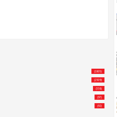
(1805)
(2309)
(338)
(97)
(92)