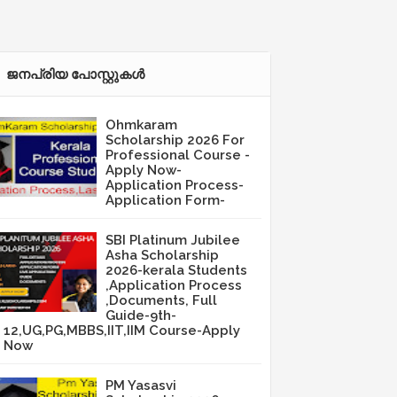
ജനപ്രിയ പോസ്റ്റുകള്‍‌
Ohmkaram
Scholarship 2026 For
Professional Course -
Apply Now-
Application Process-
Application Form-
SBI Platinum Jubilee
Asha Scholarship
2026-kerala Students
,Application Process
,Documents, Full
Guide-9th-
12,UG,PG,MBBS,IIT,IIM Course-Apply
Now
PM Yasasvi