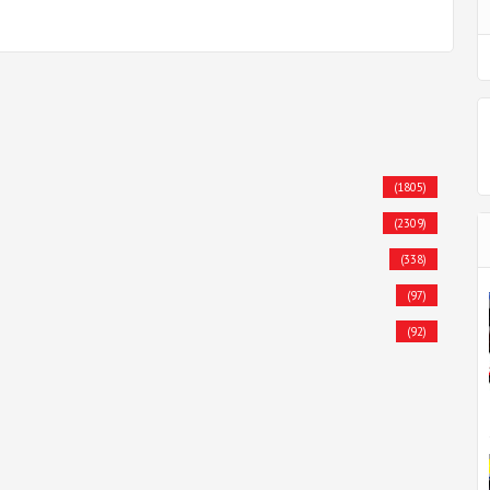
(1805)
(2309)
(338)
(97)
(92)