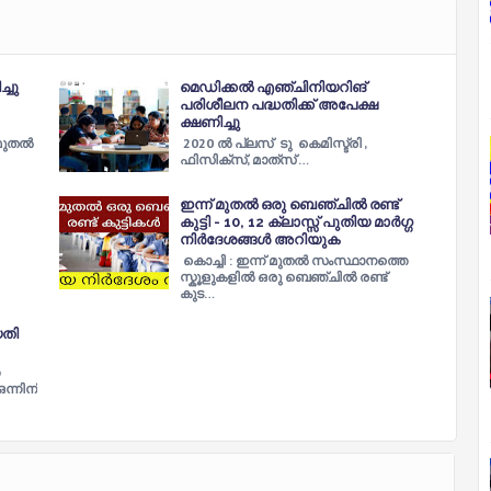
്ചു
മെഡിക്കൽ എഞ്ചിനിയറിങ്
പരിശീലന പദ്ധതിക്ക് അപേക്ഷ
ക്ഷണിച്ചു
 മുതൽ
2020 ൽ പ്ലസ് ടു കെമിസ്ട്രി ,
ഫിസിക്സ്‌, മാത്‍സ് …
ഇന്ന് മുതൽ ഒരു ബെഞ്ചിൽ രണ്ട്
കുട്ടി - 10, 12 ക്ലാസ്സ്‌ പുതിയ മാർഗ്ഗ
നിർദേശങ്ങൾ അറിയുക
കൊച്ചി : ഇന്ന് മുതൽ സംസ്ഥാനത്തെ
സ്കൂളുകളിൽ ഒരു ബെഞ്ചിൽ രണ്ട്
കുട…
യതി
ന്നിന്