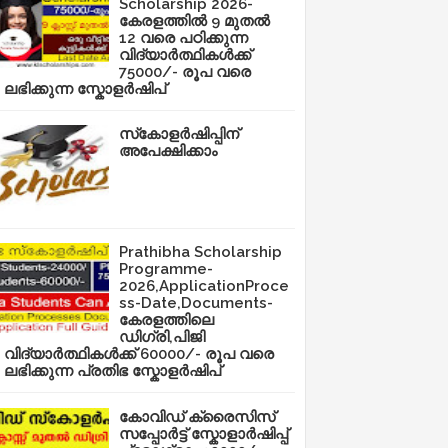
Scholarship 2026-
കേരളത്തിൽ 9 മുതൽ
12 വരെ പഠിക്കുന്ന
വിദ്യാർത്ഥികൾക്ക്
75000/- രൂപ വരെ
ലഭിക്കുന്ന സ്കോളർഷിപ്
സ്‌കോളർഷിപ്പിന്
അപേക്ഷിക്കാം
Prathibha Scholarship
Programme-
2026,ApplicationProce
ss-Date,Documents-
കേരളത്തിലെ
ഡിഗ്രി,പിജി
വിദ്യാർത്ഥികൾക്ക് 60000/- രൂപ വരെ
ലഭിക്കുന്ന പ്രതിഭ സ്കോളർഷിപ്
കോവിഡ് ക്രൈസിസ്
സപ്പോർട്ട് സ്കോളാർഷിപ്പ്