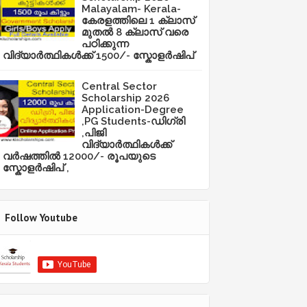
Malayalam- Kerala-
കേരളത്തിലെ 1 ക്ലാസ്
മുതൽ 8 ക്ലാസ് വരെ
പഠിക്കുന്ന
വിദ്യാർത്ഥികൾക്ക് 1500/- സ്കോളർഷിപ്
Central Sector
Scholarship 2026
Application-Degree
,PG Students-ഡിഗ്രി
,പിജി
വിദ്യാർത്ഥികൾക്ക്
വർഷത്തിൽ 12000/- രൂപയുടെ
സ്കോളർഷിപ് ,
Follow Youtube