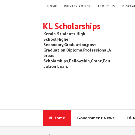
HOME
PRIVACY POLICY
ABOUT US
DISCLA
KL Scholarships
Kerala Students High
School,Higher
Secondary,Graduation,post
Graduation,Diploma,Professional,A
broad
Scholarships,Fellowship,Grant,Edu
cation Loan,
Home
Government News
Edu