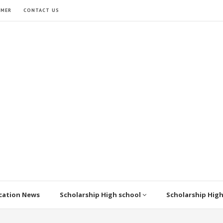
IMER
CONTACT US
cation News
Scholarship High school
Scholarship Hig