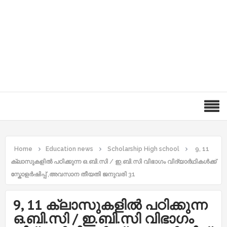
Home
Education news
Scholarship High school
9, 11
ക്ലാസുകളിൽ പഠിക്കുന്ന ഒ.ബി.സി / ഇ.ബി.സി വിഭാഗം വിദ്യാർഥികൾക്ക്
സ്കോളർഷിപ്പ് ,അവസാന തീയതി ജനുവരി 31
9, 11 ക്ലാസുകളിൽ പഠിക്കുന്ന
ഒ.ബി.സി / ഇ.ബി.സി വിഭാഗം