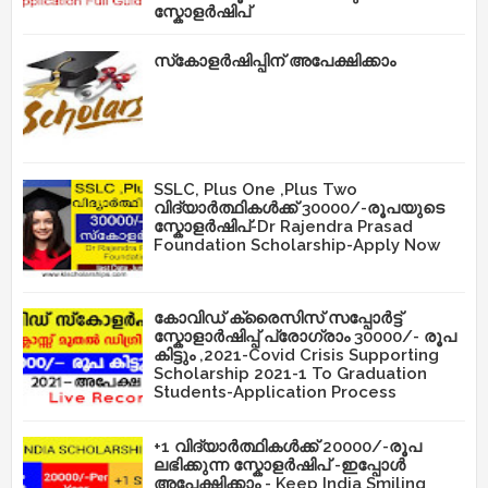
സ്കോളർഷിപ്
സ്‌കോളർഷിപ്പിന് അപേക്ഷിക്കാം
SSLC, Plus One ,Plus Two
വിദ്യാർത്ഥികൾക്ക് 30000/-രൂപയുടെ
സ്കോളർഷിപ്-Dr Rajendra Prasad
Foundation Scholarship-Apply Now
കോവിഡ് ക്രൈസിസ് സപ്പോർട്ട്
സ്കോളാർഷിപ്പ് പ്രോഗ്രാം 30000/- രൂപ
കിട്ടും ,2021-Covid Crisis Supporting
Scholarship 2021-1 To Graduation
Students-Application Process
+1 വിദ്യാർത്ഥികൾക്ക് 20000/-രൂപ
ലഭിക്കുന്ന സ്കോളർഷിപ് -ഇപ്പോൾ
അപേക്ഷിക്കാം - Keep India Smiling