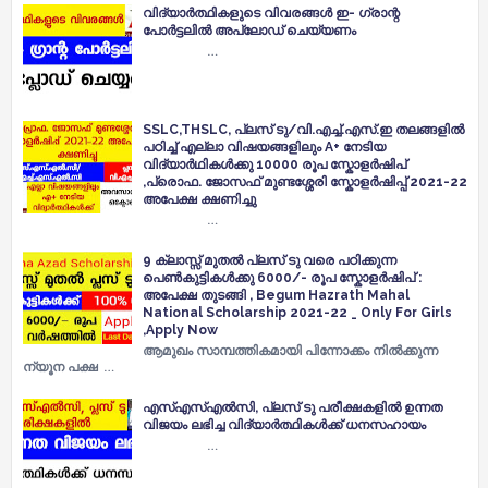
വിദ്യാർത്ഥികളുടെ വിവരങ്ങൾ ഇ- ഗ്രാന്റ
പോർട്ടലിൽ അപ്ലോഡ് ചെയ്യണം
…
SSLC,THSLC, പ്ലസ് ടു/വി.എച്ച്.എസ്.ഇ തലങ്ങളിൽ
പഠിച്ച് എല്ലാ വിഷയങ്ങളിലും A+ നേടിയ
വിദ്യാർഥികൾക്കു 10000 രൂപ സ്കോളർഷിപ്
,പ്രൊഫ. ജോസഫ് മുണ്ടശ്ശേരി സ്കോളർഷിപ്പ് 2021-22
അപേക്ഷ ക്ഷണിച്ചു
…
9 ക്ലാസ്സ് മുതൽ പ്ലസ് ടു വരെ പഠിക്കുന്ന
പെൺകുട്ടികൾക്കു 6000/- രൂപ സ്കോളർഷിപ് :
അപേക്ഷ തുടങ്ങി , Begum Hazrath Mahal
National Scholarship 2021-22 _ Only For Girls
,Apply Now
ആമുഖം സാമ്പത്തികമായി പിന്നോക്കം നിൽക്കുന്ന
ന്യൂന പക്ഷ …
എസ്എസ്എൽസി, പ്ലസ് ടു പരീക്ഷകളിൽ ഉന്നത
വിജയം ലഭിച്ച വിദ്യാർത്ഥികൾക്ക് ധനസഹായം
…